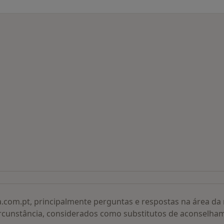
 procurados
a.com.pt, principalmente perguntas e respostas na área d
rcunstância, considerados como substitutos de aconselha