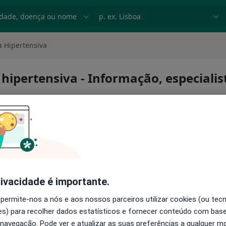
dade, doença ou nome
p. ex. Lisboa
 Hipertensiva
hipertensiva - Informação, especialis
niana hipertensiva
rivacidade é importante.
 permite-nos a nós e aos nossos parceiros utilizar cookies (ou tec
s) para recolher dados estatísticos e fornecer conteúdo com bas
 navegação. Pode ver e atualizar as suas preferências a qualquer 