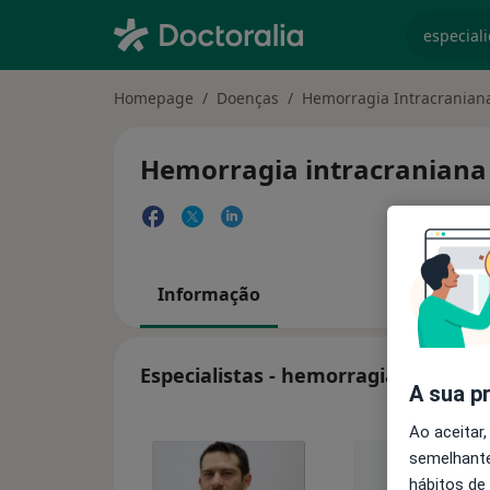
especiali
Homepage
Doenças
Hemorragia Intracraniana
Hemorragia intracraniana 
Informação
Especialistas - hemorragia intracra
A sua p
Ao aceitar,
semelhante
hábitos de