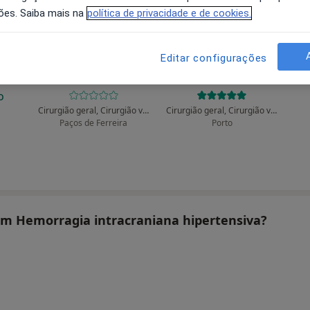
ões. Saiba mais na
política de privacidade e de cookies.
Editar configurações
r
Alberto Costa Lobo
Alberto Costa Lobo
o
Cirurgião geral, Cirurgião vascular
Cirurgião geral, Cirurgião vascular
Paços de Ferreira
Porto
tam Hemorragia intracraniana hipertensiva?