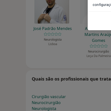
configuraç
José Padrão Mendes
Adriano Ósca
Martins Araúj
Neurologista
Gomes
Lisboa
Neurocirurgião
Leça Da Palmeira
Quais são os profissionais que tra
Cirurgião vascular
Neurocirurgião
Neurologista