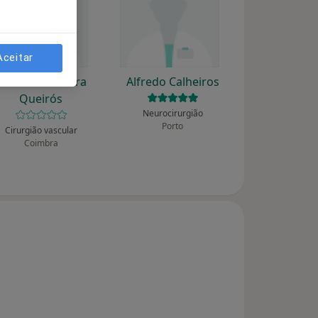
Aceitar
Alberto V Pereira
Alfredo Calheiros
Queirós
Neurocirurgião
Porto
Cirurgião vascular
Coimbra