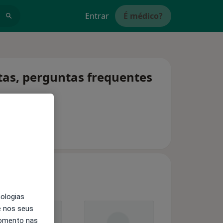
Entrar
É médico?
tas, perguntas frequentes
nologias
e nos seus
momento nas