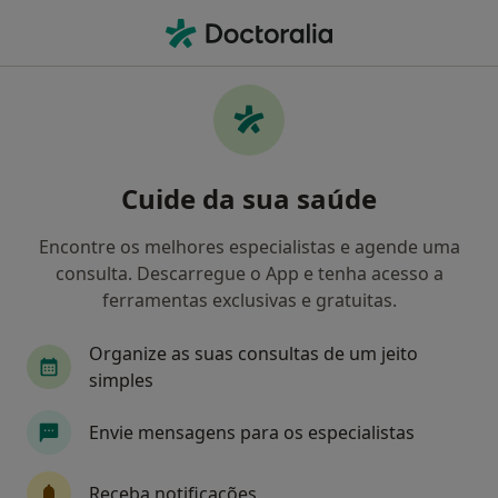
Men
O que procura?
Homepage
Doenças
Doença De Alzheimer
Doença de alzheimer -
Cuide da sua saúde
Informação, especialistas,
perguntas frequentes
Encontre os melhores especialistas e agende uma
consulta. Descarregue o App e tenha acesso a
ferramentas exclusivas e gratuitas.
Organize as suas consultas de um jeito
Informação
Perguntas & Respostas
simples
Envie mensagens para os especialistas
Especialistas - doença de alzheimer
Receba notificações