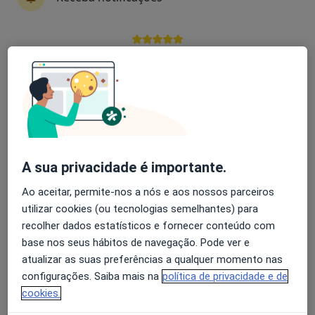
Cátia Silva
Avaliação dos usuários: 4,6 na Play Store e 4,2 na
Enfermeiro
Apple
Seixal
Ivânia Alves
Neurologista
Lousada
A sua privacidade é importante.
Ao aceitar, permite-nos a nós e aos nossos parceiros
Ana Castro Caldas
utilizar cookies (ou tecnologias semelhantes) para
recolher dados estatísticos e fornecer conteúdo com
Neurologista
base nos seus hábitos de navegação. Pode ver e
Torres Vedras
atualizar as suas preferências a qualquer momento nas
configurações. Saiba mais na
política de privacidade e de
cookies.
José Padrão Mendes