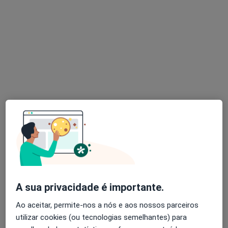
Dr. Pedro Reis
Oftalmologista
1 opinião
Rua Fialho de Almeida, 21, Lisboa
•
Mapa
Sams-Serviços de Assistência Médico-Social Do Sindicato Dos Bancários Do Sul E Ilhas
Cirurgia de Catarata
Serviço gratuito
Esse especialista não oferece agendamento online para esse endereço.
Solicite um atendimento
A sua privacidade é importante.
Ao aceitar, permite-nos a nós e aos nossos parceiros
utilizar cookies (ou tecnologias semelhantes) para