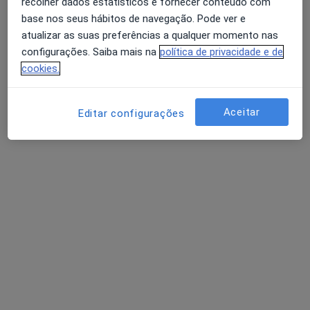
recolher dados estatísticos e fornecer conteúdo com
base nos seus hábitos de navegação. Pode ver e
atualizar as suas preferências a qualquer momento nas
configurações. Saiba mais na
política de privacidade e de
cookies.
Dr. Miguel Mesquita Neves
Oftalmologista
Aceitar
Editar configurações
Rua Rainha Dona Leonor, 93,
•
Mapa
Santa Casa da Misericórdia de Vila do Conde
Esse especialista não oferece agendamento online para esse endereço.
Solicite um atendimento