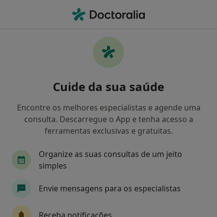
Men
Diabetes Ocular • Lisboa, Lisboa
Filters
• 1
Mapa
Diabetes Ocular, Lisboa
Cuide da sua saúde
Como classificamos os resultados
Encontre os melhores especialistas e agende uma
consulta. Descarregue o App e tenha acesso a
Qual é a especialização que procura?
ferramentas exclusivas e gratuitas.
Oftalmologista
Anestesiologista
Cardiolo
Organize as suas consultas de um jeito
simples
Envie mensagens para os especialistas
Receba notificações