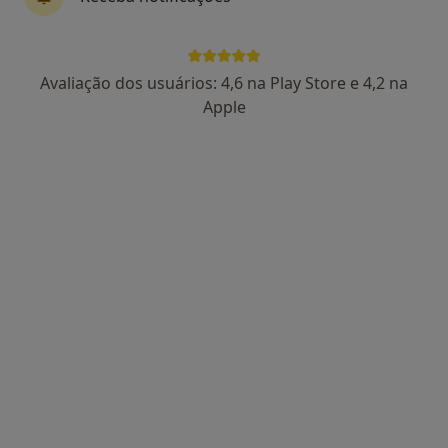
Dr. Paulo Nunes
Avaliação dos usuários: 4,6 na Play Store e 4,2 na
Oftalmologista
Apple
2 opiniões
Morada 1
Morada 2
Rua Tomás da Fonseca - Torres de Lisboa, torre G r \ c, Lisboa
•
Mapa
Instituto Português de Microcirurgia Ocular
Esse especialista não oferece agendamento online para esse endereço.
Solicite um atendimento