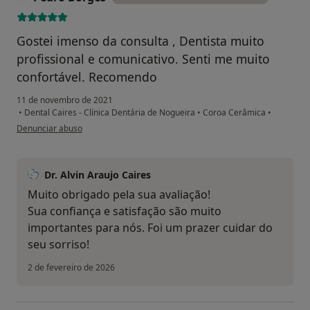
Gostei imenso da consulta , Dentista muito
profissional e comunicativo. Senti me muito
confortável. Recomendo
11 de novembro de 2021
•
Dental Caires - Clínica Dentária de Nogueira
•
Coroa Cerâmica
•
na opinião do utilizador Pedro Borges
Denunciar abuso
Dr. Alvin Araujo Caires
Muito obrigado pela sua avaliação!
Sua confiança e satisfação são muito
importantes para nós. Foi um prazer cuidar do
seu sorriso!
2 de fevereiro de 2026