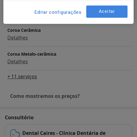
Cirurgia De Osteoma Odontoma E Outros Tumores
Aceitar
Editar configurações
Detalhes
Coroa Cerâmica
Detalhes
Coroa Metalo-cerâmica
Detalhes
+ 11 serviços
Como mostramos os preços?
Consultório
Dental Caires - Clínica Dentária de