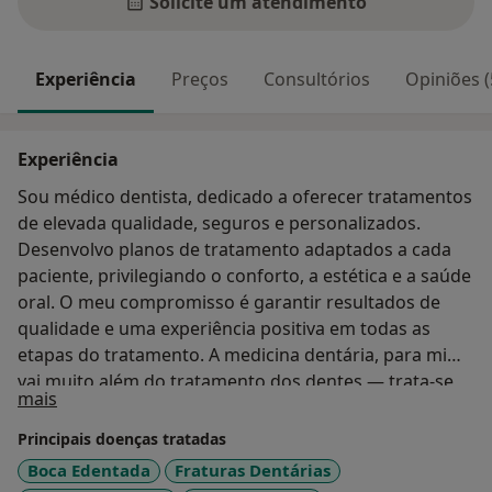
Solicite um atendimento
Experiência
Preços
Consultórios
Opiniões (
Experiência
Sou médico dentista, dedicado a oferecer tratamentos
de elevada qualidade, seguros e personalizados.
Desenvolvo planos de tratamento adaptados a cada
paciente, privilegiando o conforto, a estética e a saúde
oral. O meu compromisso é garantir resultados de
qualidade e uma experiência positiva em todas as
etapas do tratamento. A medicina dentária, para mim,
vai muito além do tratamento dos dentes — trata-se
Sobre mim
mais
de cuidar de pessoas.
Principais doenças tratadas
Boca Edentada
Fraturas Dentárias