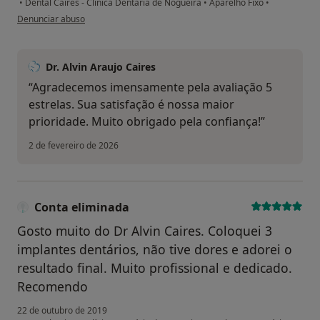
•
Dental Caires - Clínica Dentária de Nogueira
•
Aparelho Fixo
•
na opinião do utilizador Conta eliminada
Denunciar abuso
Dr. Alvin Araujo Caires
“Agradecemos imensamente pela avaliação 5
estrelas. Sua satisfação é nossa maior
prioridade. Muito obrigado pela confiança!”
2 de fevereiro de 2026
Conta eliminada
Gosto muito do Dr Alvin Caires. Coloquei 3
implantes dentários, não tive dores e adorei o
resultado final. Muito profissional e dedicado.
Recomendo
22 de outubro de 2019