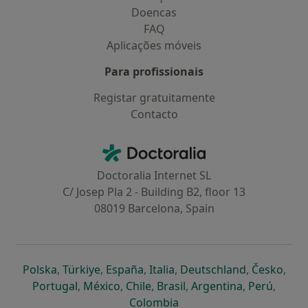
Doencas
FAQ
Aplicações móveis
Para profissionais
Registar gratuitamente
Contacto
Contacto
Doctoralia - Homepage
Doctoralia Internet SL
C/ Josep Pla 2 - Building B2, floor 13
08019 Barcelona, Spain
abre num novo separador
abre num novo separador
abre num novo separador
abre num novo separado
abre num n
abre
Polska
,
Türkiye
,
España
,
Italia
,
Deutschland
,
Česko
,
abre num novo separador
abre num novo separador
abre num novo separador
abre num novo separa
abre num no
abre n
Portugal
,
México
,
Chile
,
Brasil
,
Argentina
,
Perú
,
abre num novo separad
Colombia