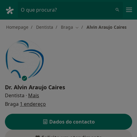
Men
O que procura?
Homepage
Dentista
Braga
Alvin Araujo Caires
Mudar de cidade
Dr.
Alvin Araujo Caires
sobre as especializações
Dentista
·
Mais
Braga
1 endereço
Dados do contacto