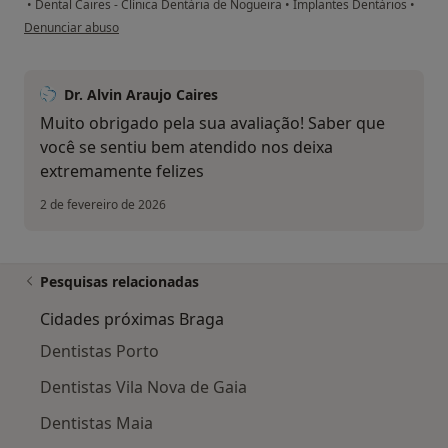
•
Dental Caires - Clínica Dentária de Nogueira
•
Implantes Dentários
•
na opinião do utilizador Conta eliminada
Denunciar abuso
Dr. Alvin Araujo Caires
Muito obrigado pela sua avaliação! Saber que
você se sentiu bem atendido nos deixa
extremamente felizes
2 de fevereiro de 2026
Pesquisas relacionadas
Cidades próximas Braga
Dentistas Porto
Dentistas Vila Nova de Gaia
Dentistas Maia