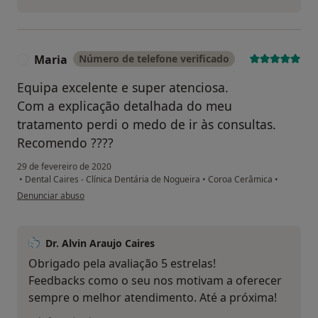
Maria
Número de telefone verificado
M
Equipa excelente e super atenciosa.
Com a explicação detalhada do meu
tratamento perdi o medo de ir às consultas.
Recomendo ????
29 de fevereiro de 2020
•
Dental Caires - Clínica Dentária de Nogueira
•
Coroa Cerâmica
•
na opinião do utilizador Maria
Denunciar abuso
Dr. Alvin Araujo Caires
Obrigado pela avaliação 5 estrelas!
Feedbacks como o seu nos motivam a oferecer
sempre o melhor atendimento. Até a próxima!