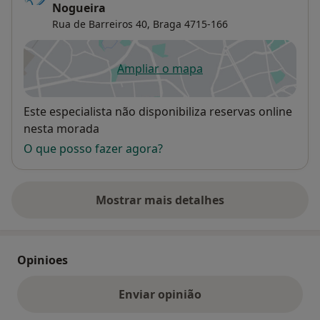
Nogueira
Rua de Barreiros 40,
Braga
4715-166
Ampliar o mapa
abre num novo separador
Disponibilidade
Este especialista não disponibiliza reservas online
nesta morada
O que posso fazer agora?
Mostrar mais detalhes
sobre o endereço
Opinioes
Enviar opinião