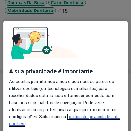
Doenças Da Boca
Cárie Dentária
a11y_sr_more_diseases
Mobilidade Dentária
+118
Pacientes que trato
Adultos
Crianças
Mostrar mais detalhes
sobre a experiência
A sua privacidade é importante.
Serviços e preços
Ao aceitar, permite-nos a nós e aos nossos parceiros
utilizar cookies (ou tecnologias semelhantes) para
Aparelho Fixo
recolher dados estatísticos e fornecer conteúdo com
Detalhes
base nos seus hábitos de navegação. Pode ver e
atualizar as suas preferências a qualquer momento nas
Branqueamento Dentário
configurações. Saiba mais na
política de privacidade e de
Detalhes
cookies.