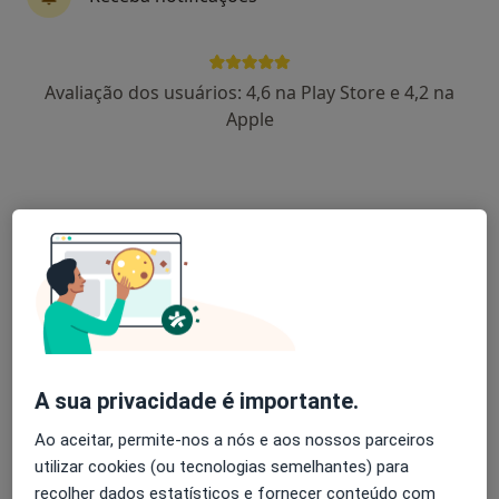
Dr. Pedro Costa
Avaliação dos usuários: 4,6 na Play Store e 4,2 na
Dentista
Apple
Rua Humberto Delgado nº44, Tadim, Tadim
•
Mapa
Clinica Médico-Dentária de Tadim- Cemeor
Esse especialista não oferece agendamento online para esse endereço.
Solicite um atendimento
A sua privacidade é importante.
Ao aceitar, permite-nos a nós e aos nossos parceiros
utilizar cookies (ou tecnologias semelhantes) para
recolher dados estatísticos e fornecer conteúdo com