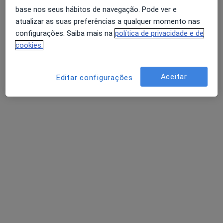
Dr. Paulo Caniço
base nos seus hábitos de navegação. Pode ver e
Dentista
atualizar as suas preferências a qualquer momento nas
configurações. Saiba mais na
política de privacidade e de
Praça Londrina Bloco (5-C-r/c-E), Guimarães
•
Mapa
cookies.
Esmalte Clinic Ortodontia e Reabilitação Orofacial
Esse especialista não oferece agendamento online para esse endereço.
Aceitar
Editar configurações
Solicite um atendimento
Dr. Alvin Araujo Caires
Dentista