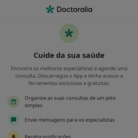
Men
Abscesso Periodontal • Braga, Braga
Filters
• 1
Mapa
Abscesso Periodontal, Braga
Cuide da sua saúde
Como classificamos os resultados
Encontre os melhores especialistas e agende uma
consulta. Descarregue o App e tenha acesso a
Qual é a especialização que procura?
ferramentas exclusivas e gratuitas.
Dentista
Organize as suas consultas de um jeito
simples
Envie mensagens para os especialistas
Receba notificações