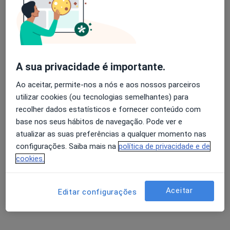
Liliana Fonseca
Avaliação dos usuários: 4,6 na Play Store e 4,2 na
Dentista
Apple
Espinho
A sua privacidade é importante.
Ao aceitar, permite-nos a nós e aos nossos parceiros
Pedro Garrido De Figueiredo
utilizar cookies (ou tecnologias semelhantes) para
recolher dados estatísticos e fornecer conteúdo com
Dentista
Lisboa
base nos seus hábitos de navegação. Pode ver e
atualizar as suas preferências a qualquer momento nas
configurações. Saiba mais na
política de privacidade e de
Raquel Braz Nogueira
cookies.
Dentista
Lisboa
Aceitar
Editar configurações
Sofia Ataíde