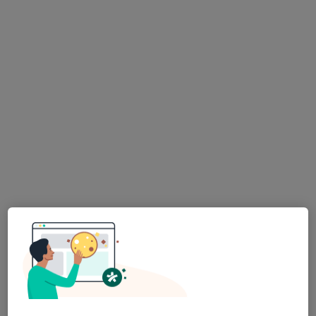
Dr. Laureano Vieira Dias
Dentista
5 opiniões
Rua Senhora da Penha, 731, Senhora Da Hora
•
Mapa
Dentadente®-Medicina Dentária
Esse especialista não oferece agendamento online para esse endereço.
Solicite um atendimento
Dr. Abílio Pinha de Almeida