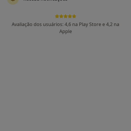
25 opiniões
Morada 1
Morada 2
Avaliação dos usuários: 4,6 na Play Store e 4,2 na
Apple
Rua João Andresen, 76, Porto
•
Mapa
Clinica Médico Dentaria Da Prelada
Ortopantomografia
25 €
Esse especialista não oferece agendamento online para esse endereço.
Solicite um atendimento