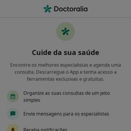
Men
Dentista • Rio Tinto, Porto
Filters
Mapa
Dentistas em Rio Tinto
Cuide da sua saúde
Como classificamos os resultados
Encontre os melhores especialistas e agende uma
consulta. Descarregue o App e tenha acesso a
ferramentas exclusivas e gratuitas.
Organize as suas consultas de um jeito
simples
Envie mensagens para os especialistas
Dr. Rui Pinto Cardoso
Dentista
Receba notificações