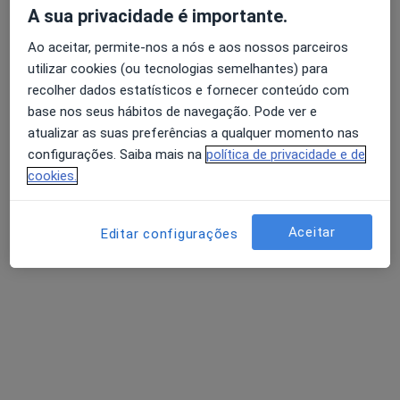
Dentista
A sua privacidade é importante.
5 opiniões
Ao aceitar, permite-nos a nós e aos nossos parceiros
Morada 1
Morada 2
utilizar cookies (ou tecnologias semelhantes) para
recolher dados estatísticos e fornecer conteúdo com
base nos seus hábitos de navegação. Pode ver e
Rua Cerco do Porto, 24-1º Andar, Porto
•
Mapa
atualizar as suas preferências a qualquer momento nas
Clínica Médico Dentária Dr. Abílio Pinha de Almeida, Lda
configurações. Saiba mais na
política de privacidade e de
Esse especialista não oferece agendamento online para esse endereço.
cookies.
Solicite um atendimento
Aceitar
Editar configurações