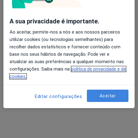
Alameda dr miranda da rocha 170 lj G, Marco de Canaveses
•
Mapa
Simoes Dental Clinic
Destartarização
desde 45 €
A sua privacidade é importante.
Esse especialista não oferece agendamento online para esse endereço.
Ao aceitar, permite-nos a nós e aos nossos parceiros
utilizar cookies (ou tecnologias semelhantes) para
Solicite um atendimento
recolher dados estatísticos e fornecer conteúdo com
base nos seus hábitos de navegação. Pode ver e
atualizar as suas preferências a qualquer momento nas
configurações. Saiba mais na
política de privacidade e de
cookies.
Aceitar
Editar configurações
Joana Viveiros
Dentista
Rua Nossa Senhora de Fátima nr 62 , Vila Meã
•
Mapa