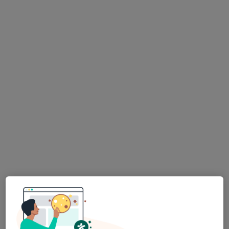
Morada 1
Morada 2
Rua Dr. José Firmino, 81, Paredes
•
Mapa
Clínica Médico Dentária Vale Do Sousa
Esse especialista não oferece agendamento online para esse endereço.
Solicite um atendimento
Dra. Eduarda Sandra Da Silva Simoes
Dentista