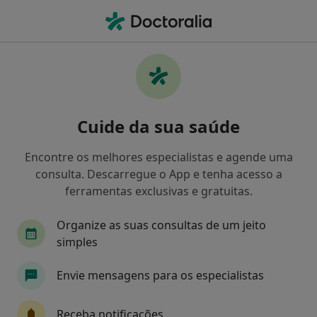
Men
Dentista • Lousada, Porto
Filters
Mapa
Dentistas em Lousada
Cuide da sua saúde
Como classificamos os resultados
Encontre os melhores especialistas e agende uma
consulta. Descarregue o App e tenha acesso a
ferramentas exclusivas e gratuitas.
Organize as suas consultas de um jeito
simples
Envie mensagens para os especialistas
Dr. Miguel Ângelo Gouveia
Dentista
Receba notificações