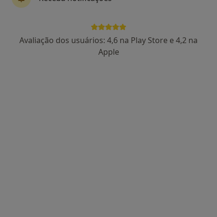
2 opiniões
Rua Santo Honorato, Edifício Torre - 2º Andar sala D, Vila Das Aves
•
Mapa
Clínica da Torre - Medicina Dentária
Avaliação dos usuários: 4,6 na Play Store e 4,2 na
Esse especialista não oferece agendamento online para esse endereço.
Apple
Solicite um atendimento
Dr. Pedro Braamcamp de Mancellos
Dentista
3 opiniões