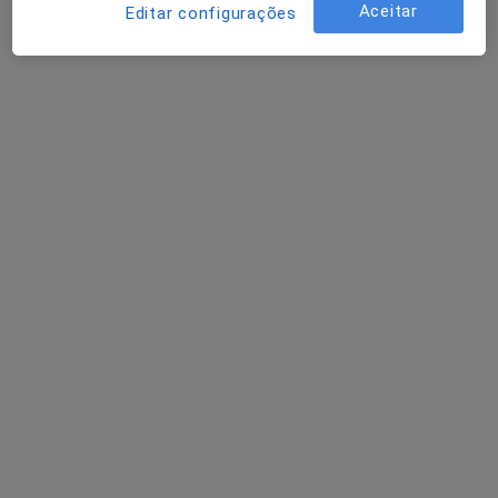
Aceitar
Editar configurações
Dentista, Psicólogo
Oliveira de Frades
Rahil Haji
Dentista
Lisboa
João Botto
Dentista
Lisboa
Perguntas sobre Arcada edentada
Os nossos peritos responderam a 1 perguntas