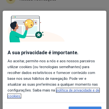
Liliana Fonseca
Avaliação dos usuários: 4,6 na Play Store e 4,2 na
Dentista
Apple
Espinho
Pedro Garrido De Figueiredo
A sua privacidade é importante.
Dentista
Lisboa
Ao aceitar, permite-nos a nós e aos nossos parceiros
utilizar cookies (ou tecnologias semelhantes) para
Raquel Braz Nogueira
recolher dados estatísticos e fornecer conteúdo com
base nos seus hábitos de navegação. Pode ver e
Dentista
atualizar as suas preferências a qualquer momento nas
Lisboa
configurações. Saiba mais na
política de privacidade e de
cookies.
Carla Vaz