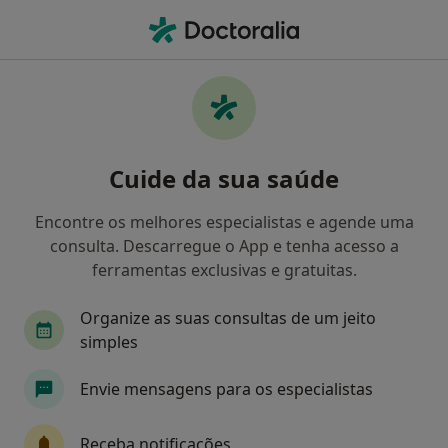
Men
O que procura?
Homepage
Doenças
Arcada Edentada
Arcada edentada - Informação,
Cuide da sua saúde
especialistas, perguntas
frequentes
Encontre os melhores especialistas e agende uma
consulta. Descarregue o App e tenha acesso a
ferramentas exclusivas e gratuitas.
Organize as suas consultas de um jeito
Informação
Perguntas & Respostas
simples
Envie mensagens para os especialistas
Especialistas - arcada edentada
Receba notificações