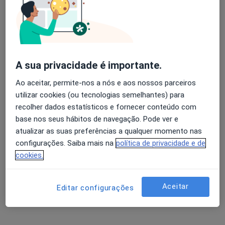
Alvin Araujo Caires
Avaliação dos usuários: 4,6 na Play Store e 4,2 na
Dentista
Apple
Braga
A sua privacidade é importante.
Ao aceitar, permite-nos a nós e aos nossos parceiros
Manuel Marques Ferreira
utilizar cookies (ou tecnologias semelhantes) para
recolher dados estatísticos e fornecer conteúdo com
Dentista
Coimbra
base nos seus hábitos de navegação. Pode ver e
atualizar as suas preferências a qualquer momento nas
configurações. Saiba mais na
política de privacidade e de
Juan Luis Eizaguirre Colombo
cookies.
Dentista
Lagoa
Aceitar
Editar configurações
Jessica Arcadier