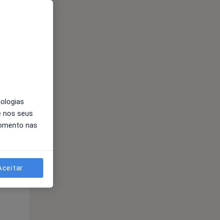
Qua
Qui,
Sex,
12 Ago
13 Ago
14 Ago
nologias
e nos seus
momento nas
Aceitar
Qua
Qui,
Sex,
12 Ago
13 Ago
14 Ago