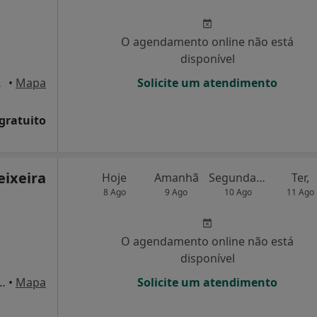
O agendamento online não está
disponível
erreira
•
Mapa
Solicite um atendimento
 gratuito
eixeira
Hoje
Amanhã
Segunda-feira
Ter,
8 Ago
9 Ago
10 Ago
11 Ago
O agendamento online não está
disponível
beiro s/n,, Celorico de Basto
•
Mapa
Solicite um atendimento