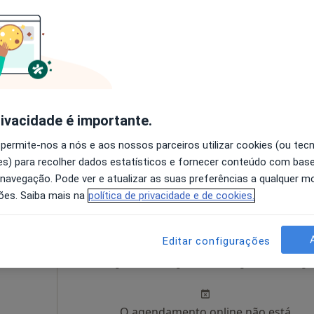
Hoje
Amanhã
Segunda-feira
Ter,
8 Ago
9 Ago
10 Ago
11 Ago
O agendamento online não está
rivacidade é importante.
disponível
 permite-nos a nós e aos nossos parceiros utilizar cookies (ou tec
076 Bloco E 5 Andar Esquerdo, Guimarães
•
Mapa
Solicite um atendimento
s) para recolher dados estatísticos e fornecer conteúdo com bas
 navegação. Pode ver e atualizar as suas preferências a qualquer 
de 255 €
ões. Saiba mais na
política de privacidade e de cookies.
Editar configurações
Hoje
Amanhã
Segunda-feira
Ter,
8 Ago
9 Ago
10 Ago
11 Ago
O agendamento online não está