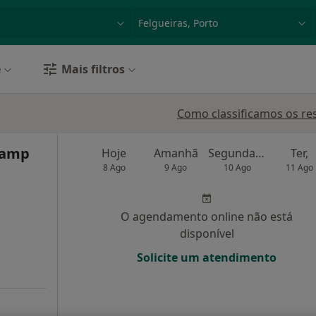
dade, doença ou nome
p. ex. Lisboa
e
Mais filtros
Como classificamos os re
camp
Hoje
Amanhã
Segunda-feira
Ter,
8 Ago
9 Ago
10 Ago
11 Ago
O agendamento online não está
disponível
Solicite um atendimento