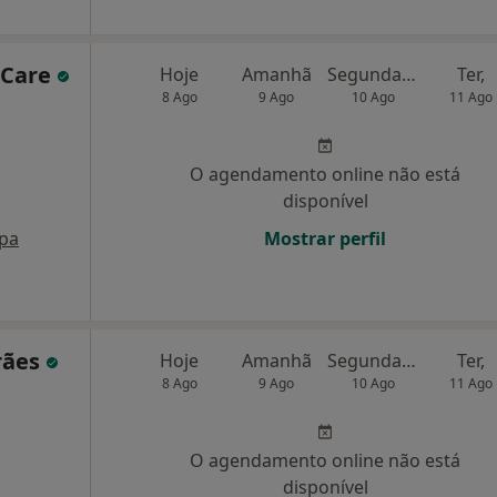
 Care
Hoje
Amanhã
Segunda-feira
Ter,
8 Ago
9 Ago
10 Ago
11 Ago
O agendamento online não está
disponível
pa
Mostrar perfil
rães
Hoje
Amanhã
Segunda-feira
Ter,
8 Ago
9 Ago
10 Ago
11 Ago
O agendamento online não está
disponível