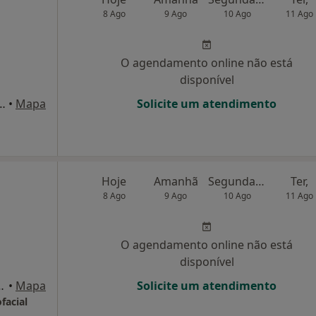
8 Ago
9 Ago
10 Ago
11 Ago
O agendamento online não está
disponível
a de Fátima nr 62 , Vila Meã
•
Mapa
Solicite um atendimento
Hoje
Amanhã
Segunda-feira
Ter,
8 Ago
9 Ago
10 Ago
11 Ago
O agendamento online não está
disponível
-C-r/c-E), Guimarães
•
Mapa
Solicite um atendimento
facial