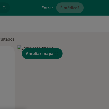
Entrar
É médico?
sultados
Qua
Qui,
Sex,
Ampliar mapa
12 Ago
13 Ago
14 Ago