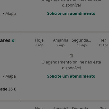
disponível
arante
•
Mapa
Solicite um atendimento
vares
Hoje
Amanhã
Segunda-feira
Ter,
8 Ago
9 Ago
10 Ago
11 Ago
O agendamento online não está
disponível
s Taipas
•
Mapa
Solicite um atendimento
esde 35 €
Hoje
Amanhã
Segunda-feira
Ter,