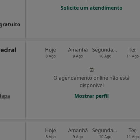
Solicite um atendimento
 gratuito
Pedral
Hoje
Amanhã
Segunda-feira
Ter,
8 Ago
9 Ago
10 Ago
11 Ago
O agendamento online não está
disponível
apa
Mostrar perfil
Hoje
Amanhã
Segunda-feira
Ter,
8 Ago
9 Ago
10 Ago
11 Ago