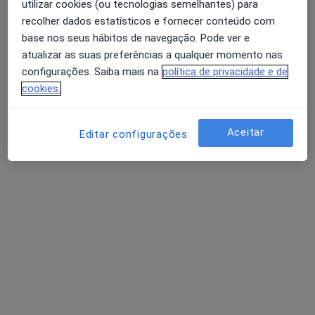
utilizar cookies (ou tecnologias semelhantes) para
Dentista
recolher dados estatísticos e fornecer conteúdo com
Atouguia Da Baleia
base nos seus hábitos de navegação. Pode ver e
atualizar as suas preferências a qualquer momento nas
configurações. Saiba mais na
política de privacidade e de
Carla Vaz
cookies.
Dentista, Psicólogo
Oliveira de Frades
Aceitar
Editar configurações
Rahil Haji
Dentista
Lisboa
Perguntas sobre Doenças da boca
Os nossos peritos responderam a 11 perguntas