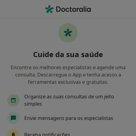
Men
O que procura?
Homepage
Doenças
Doenças Da Boca
Doenças da boca - Informação,
Cuide da sua saúde
especialistas, perguntas
frequentes
Encontre os melhores especialistas e agende uma
consulta. Descarregue o App e tenha acesso a
ferramentas exclusivas e gratuitas.
Organize as suas consultas de um jeito
Informação
Perguntas & Respostas
simples
Envie mensagens para os especialistas
Especialistas - doenças da boca
Receba notificações