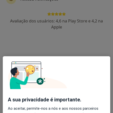
Pedro Garrido De Figueiredo
Avaliação dos usuários: 4,6 na Play Store e 4,2 na
Dentista
Apple
Lisboa
Raquel Braz Nogueira
Dentista
Lisboa
Sofia Ataíde
Dentista
Santa Maria da Feira
A sua privacidade é importante.
Ana Filipa Alexiades
Ao aceitar, permite-nos a nós e aos nossos parceiros