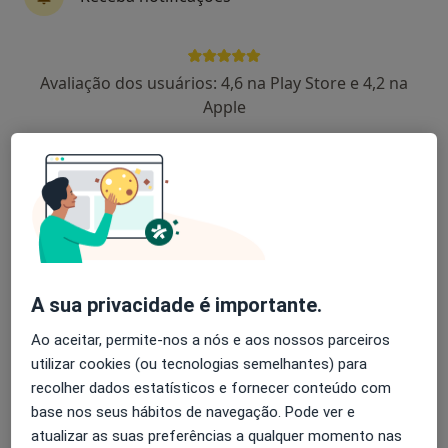
Alvin Araujo Caires
Avaliação dos usuários: 4,6 na Play Store e 4,2 na
Dentista
Apple
Braga
Dra. Tatiana Antunes
Cirurgião maxilo-facial, Médico estético
Lisboa
Isabel Breda Vazquez
A sua privacidade é importante.
Ao aceitar, permite-nos a nós e aos nossos parceiros
Cirurgião maxilo-facial, Médico estético
Porto
utilizar cookies (ou tecnologias semelhantes) para
recolher dados estatísticos e fornecer conteúdo com
base nos seus hábitos de navegação. Pode ver e
A Baldaque Faria
atualizar as suas preferências a qualquer momento nas