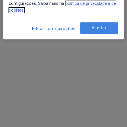
configurações. Saiba mais na
política de privacidade e de
Endocrinologista
cookies.
Porto
Aceitar
Editar configurações
A Canova Xavier
Clínico geral
Lisboa
Abel D Carvalho Tavares
Dentista
Oliveira Do Bairro
Perguntas sobre Cálculos salivares
Os nossos peritos responderam a 2 perguntas