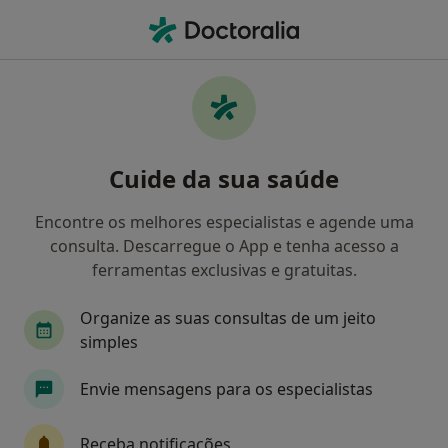
Men
O que procura?
Homepage
Doenças
Cálculos Salivares
Cálculos salivares - Informação,
Cuide da sua saúde
especialistas, perguntas
frequentes
Encontre os melhores especialistas e agende uma
consulta. Descarregue o App e tenha acesso a
ferramentas exclusivas e gratuitas.
Organize as suas consultas de um jeito
Informação
Perguntas & Respostas
simples
Envie mensagens para os especialistas
Especialistas - cálculos salivares
Receba notificações