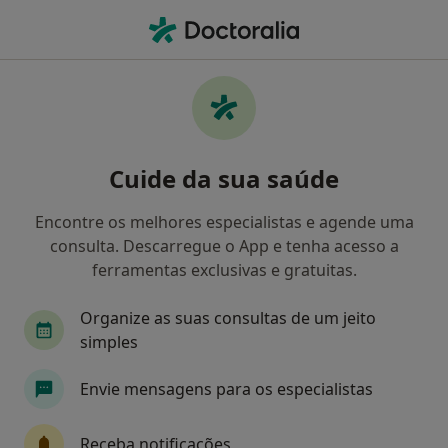
Men
Periodontite • Braga, Braga
Filters
• 1
Mapa
Periodontite, Braga
Cuide da sua saúde
Como classificamos os resultados
Encontre os melhores especialistas e agende uma
consulta. Descarregue o App e tenha acesso a
Qual é a especialização que procura?
ferramentas exclusivas e gratuitas.
Dentista
Organize as suas consultas de um jeito
simples
Envie mensagens para os especialistas
Receba notificações