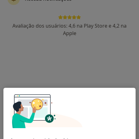
Diogo Cunha
Avaliação dos usuários: 4,6 na Play Store e 4,2 na
Dentista
Apple
Avenida D. João IV n. 1076 Bloco E 5 Andar Esquerdo, Guimarães
•
Mapa
Clínica Diogo Cunha Lda
Aparelho Fixo
desde 255 €
Esse especialista não oferece agendamento online para esse endereço.
Solicite um atendimento