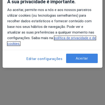
A sua privacidade é importante.
Ao aceitar, permite-nos a nós e aos nossos parceiros
Dr. Pedro Costa
utilizar cookies (ou tecnologias semelhantes) para
Dentista
recolher dados estatísticos e fornecer conteúdo com
Rua Humberto Delgado nº44, Tadim, Tadim
•
Mapa
base nos seus hábitos de navegação. Pode ver e
Clinica Médico-Dentária de Tadim- Cemeor
atualizar as suas preferências a qualquer momento nas
Esse especialista não oferece agendamento online para esse endereço.
configurações. Saiba mais na
política de privacidade e de
cookies.
Solicite um atendimento
Aceitar
Editar configurações
Dr. Paulo Caniço