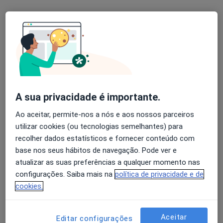
Rua de São Julião, Vila Nova de Famalicão
•
Mapa
Clínica DentalDesign Ana Azevedo
Branqueamento Dentário
160 €
Esse especialista não oferece agendamento online para esse endereço.
Solicite um atendimento
A sua privacidade é importante.
Ao aceitar, permite-nos a nós e aos nossos parceiros
utilizar cookies (ou tecnologias semelhantes) para
recolher dados estatísticos e fornecer conteúdo com
base nos seus hábitos de navegação. Pode ver e
atualizar as suas preferências a qualquer momento nas
configurações. Saiba mais na
política de privacidade e de
Dr. Pedro Costa
cookies.
Dentista
Rua Humberto Delgado nº44, Tadim, Tadim
•
Mapa
Aceitar
Editar configurações