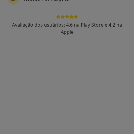
2 opiniões
Morada 1
Morada 2
Avaliação dos usuários: 4,6 na Play Store e 4,2 na
Apple
Av. Dr. Mário Soares, n°2870 2ºED, Joane
•
Mapa
Clínica de Medicina Dentária Dr. Miguel Ângelo Gouveia, Lda
Esse especialista não oferece agendamento online para esse endereço.
Solicite um atendimento
Dr. Vítor Machado