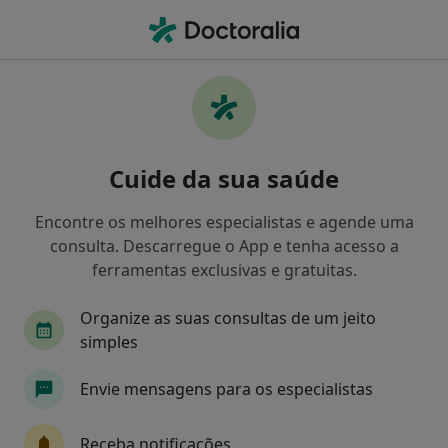
Men
Dentista • Vila Nova de Famalicão, Braga
Filters
Mapa
Dentistas em Vila Nova de Famalicão
Cuide da sua saúde
Como classificamos os resultados
Encontre os melhores especialistas e agende uma
consulta. Descarregue o App e tenha acesso a
ferramentas exclusivas e gratuitas.
Organize as suas consultas de um jeito
simples
Envie mensagens para os especialistas
Dr. Miguel Ângelo Gouveia
Dentista
Receba notificações