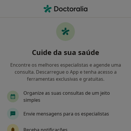
Men
Dentista • Paços de Ferreira, Porto
Filters
Mapa
Dentistas em Paços de Ferreira
Cuide da sua saúde
Como classificamos os resultados
Encontre os melhores especialistas e agende uma
consulta. Descarregue o App e tenha acesso a
ferramentas exclusivas e gratuitas.
Organize as suas consultas de um jeito
simples
Envie mensagens para os especialistas
Dr. Abílio Pinha de Almeida
Dentista
Receba notificações