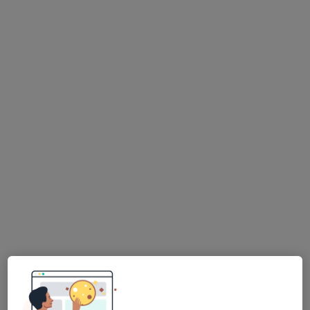
Dentista
3 opiniões
R. Dr. José Luís de Araújo nº74, 4435-154, Porto
•
Mapa
INSTITUTO MÉDICO BARREIROS
Consulta online
desde 50 €
Esse especialista não oferece agendamento online para esse endereço.
Solicite um atendimento
Dr. Miguel Ângelo Gouveia