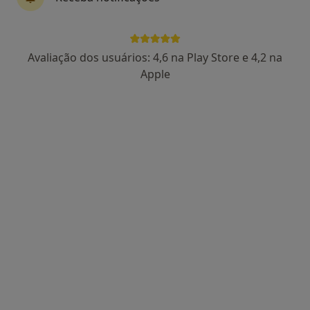
5 opiniões
Morada 1
Morada 2
Avaliação dos usuários: 4,6 na Play Store e 4,2 na
Apple
Rua Cerco do Porto, 24-1º Andar, Porto
•
Mapa
Clínica Médico Dentária Dr. Abílio Pinha de Almeida, Lda
Esse especialista não oferece agendamento online para esse endereço.
Solicite um atendimento
Dr. Pedro Barreiros