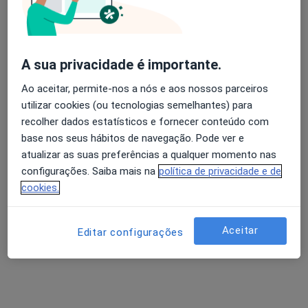
Dentista
2 opiniões
Morada 1
Morada 2
A sua privacidade é importante.
Ao aceitar, permite-nos a nós e aos nossos parceiros
Av. Dr. Mário Soares, n°2870 2ºED, Joane
•
Mapa
utilizar cookies (ou tecnologias semelhantes) para
Clínica de Medicina Dentária Dr. Miguel Ângelo Gouveia, Lda
recolher dados estatísticos e fornecer conteúdo com
Esse especialista não oferece agendamento online para esse endereço.
base nos seus hábitos de navegação. Pode ver e
atualizar as suas preferências a qualquer momento nas
Solicite um atendimento
configurações. Saiba mais na
política de privacidade e de
cookies.
Aceitar
Editar configurações