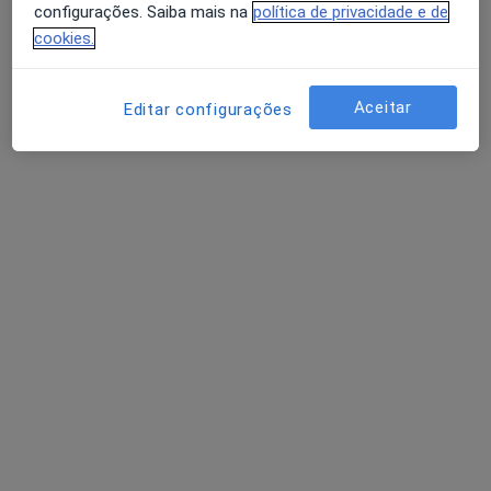
configurações. Saiba mais na
política de privacidade e de
Dentista
cookies.
Santa Maria da Feira
Aceitar
Editar configurações
Sofia Arantes e Oliveira
Dentista
Lisboa
Abel D Carvalho Tavares
Dentista
Oliveira Do Bairro
Perguntas sobre Dente não-erupcionado
Os nossos peritos responderam a 2 perguntas