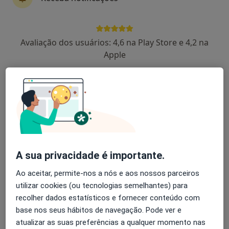
Liliana Fonseca
Avaliação dos usuários: 4,6 na Play Store e 4,2 na
Dentista
Apple
Espinho
Pedro Garrido De Figueiredo
Dentista
Lisboa
Raquel Braz Nogueira
A sua privacidade é importante.
Ao aceitar, permite-nos a nós e aos nossos parceiros
Dentista
Lisboa
utilizar cookies (ou tecnologias semelhantes) para
recolher dados estatísticos e fornecer conteúdo com
base nos seus hábitos de navegação. Pode ver e
Sofia Ataíde
atualizar as suas preferências a qualquer momento nas