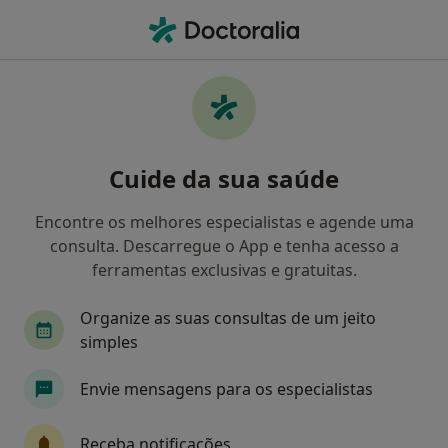
Men
O que procura?
Homepage
Doenças
Dente Não-Erupcionado
Dente não-erupcionado -
Cuide da sua saúde
Informação, especialistas,
perguntas frequentes
Encontre os melhores especialistas e agende uma
consulta. Descarregue o App e tenha acesso a
ferramentas exclusivas e gratuitas.
Organize as suas consultas de um jeito
Informação
Perguntas & Respostas
simples
Envie mensagens para os especialistas
Especialistas - dente não-erupcionado
Receba notificações