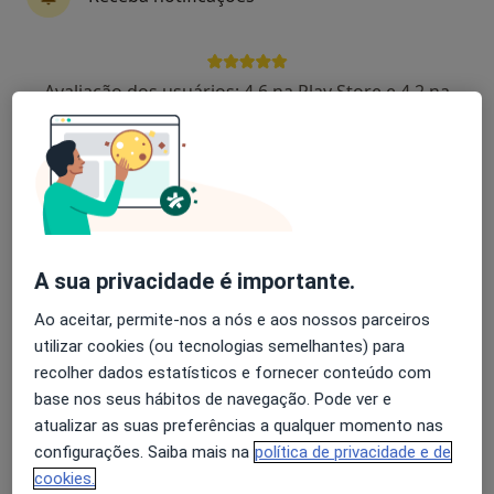
Alvin Araujo Caires
Avaliação dos usuários: 4,6 na Play Store e 4,2 na
Dentista
Apple
Braga
Ana Filipa Alexiades
Dentista
Atouguia Da Baleia
A sua privacidade é importante.
Ao aceitar, permite-nos a nós e aos nossos parceiros
Marina Lampreia
utilizar cookies (ou tecnologias semelhantes) para
recolher dados estatísticos e fornecer conteúdo com
Dentista
base nos seus hábitos de navegação. Pode ver e
Lisboa
atualizar as suas preferências a qualquer momento nas
configurações. Saiba mais na
política de privacidade e de
Fátima Mendonça
cookies.