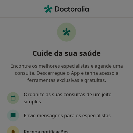
Men
O que procura?
Homepage
Doenças
Bolsa Gengival
Bolsa gengival - Informação,
Cuide da sua saúde
especialistas, perguntas
frequentes
Encontre os melhores especialistas e agende uma
consulta. Descarregue o App e tenha acesso a
ferramentas exclusivas e gratuitas.
Organize as suas consultas de um jeito
Informação
Perguntas & Respostas
simples
Envie mensagens para os especialistas
Especialistas - bolsa gengival
Receba notificações