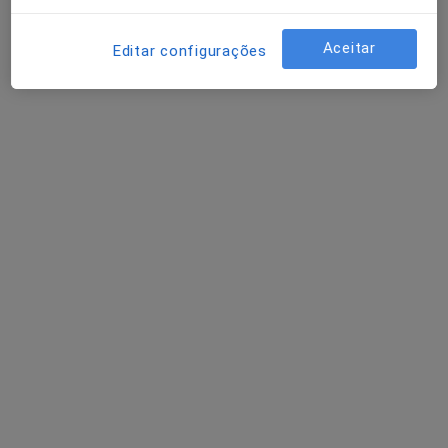
Dentista
Lisboa
Aceitar
Editar configurações
Rahil Haji
Dentista
Lisboa
Patrícia Almeida Santos
Dentista
Porto
Perguntas sobre Bolsa gengival
Os nossos peritos responderam a 1 perguntas