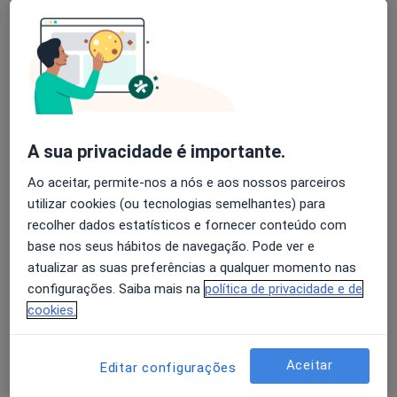
Alvin Araujo Caires
Avaliação dos usuários: 4,6 na Play Store e 4,2 na
Dentista
Apple
Braga
A sua privacidade é importante.
Ana Filipa Alexiades
Ao aceitar, permite-nos a nós e aos nossos parceiros
Dentista
utilizar cookies (ou tecnologias semelhantes) para
Atouguia Da Baleia
recolher dados estatísticos e fornecer conteúdo com
base nos seus hábitos de navegação. Pode ver e
Bruno Nicolau Costa
atualizar as suas preferências a qualquer momento nas
configurações. Saiba mais na
política de privacidade e de
Dentista
cookies.
Santiago Do Cacém
Aceitar
Editar configurações
Natália Faleiros