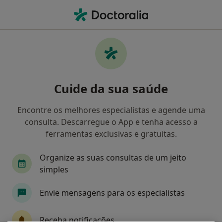
Men
O que procura?
Homepage
Doenças
Candidíase Bucal
Candidíase bucal - Informação,
Cuide da sua saúde
especialistas, perguntas
frequentes
Encontre os melhores especialistas e agende uma
consulta. Descarregue o App e tenha acesso a
ferramentas exclusivas e gratuitas.
Organize as suas consultas de um jeito
Informação
simples
Envie mensagens para os especialistas
Especialistas - candidíase bucal
Receba notificações