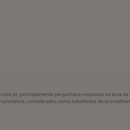
 procurados
a.com.pt, principalmente perguntas e respostas na área d
rcunstância, considerados como substitutos de aconselha