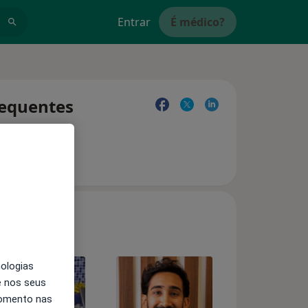
Entrar
É médico?
requentes
nologias
e nos seus
momento nas