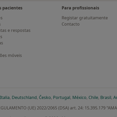
s pacientes
Para profissionais
os
Registar gratuitamente
s
Contacto
tas e respostas
os
as
ções móveis
eparador
 novo separador
bre num novo separador
abre num novo separador
abre num novo separador
abre num novo separador
abre num novo separa
abre num novo
abre num
ab
Italia
,
Deutschland
,
Česko
,
Portugal
,
México
,
Chile
,
Brasil
,
A
GULAMENTO (UE) 2022/2065 (DSA) art. 24: 15.395.179 “AM