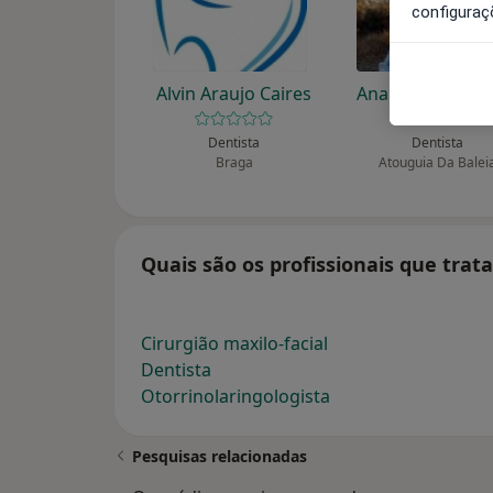
configuraç
Alvin Araujo Caires
Ana Filipa Alexi
Dentista
Dentista
Braga
Atouguia Da Balei
Quais são os profissionais que tra
Cirurgião maxilo-facial
Dentista
Otorrinolaringologista
Pesquisas relacionadas