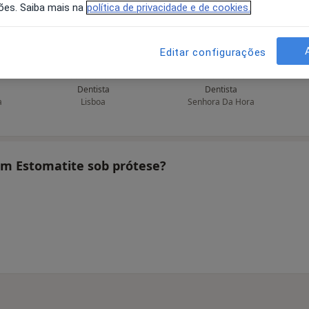
ões. Saiba mais na
política de privacidade e de cookies.
Editar configurações
ades
João Simões
Laureano Vieira Dias
Dentista
Dentista
a
Lisboa
Senhora Da Hora
tam Estomatite sob prótese?