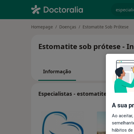
especiali
Homepage
Doenças
Estomatite Sob Prótese
Estomatite sob prótese - I
Informação
Especialistas - estomatite sob prót
A sua p
Ao aceitar,
semelhante
hábitos de