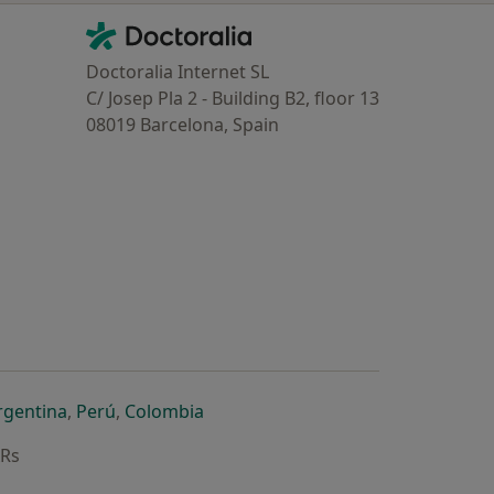
Contacto
Doctoralia - Homepage
Doctoralia Internet SL
C/ Josep Pla 2 - Building B2, floor 13
08019 Barcelona, Spain
dor
 separador
 novo separador
re num novo separador
abre num novo separador
abre num novo separador
abre num novo separador
rgentina
,
Perú
,
Colombia
ARs