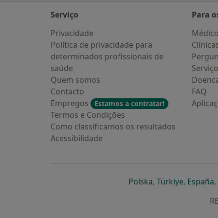
Serviço
Para o
Privacidade
Médic
Política de privacidade para
Clínica
determinados profissionais de
Pergun
saúde
Serviç
Quem somos
Doenc
Contacto
FAQ
Empregos
Aplica
Estamos a contratar!
Termos e Condições
Como classificamos os resultados
Acessibilidade
abre num novo s
abre num
a
Polska
,
Türkiye
,
España
,
RE