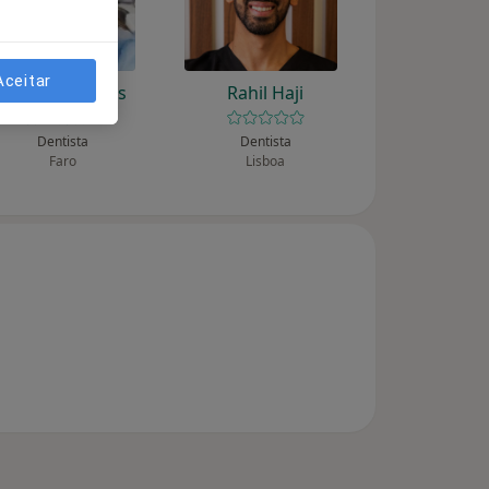
Aceitar
Natália Faleiros
Rahil Haji
Dentista
Dentista
Faro
Lisboa