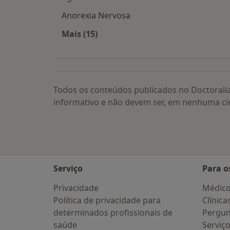
Anorexia Nervosa
Mais (15)
Mais na categoria: Doenças relacion
Todos os conteúdos publicados no Doctorali
informativo e não devem ser, em nenhuma ci
Serviço
Para o
Privacidade
Médic
Política de privacidade para
Clínica
determinados profissionais de
Pergun
saúde
Serviç