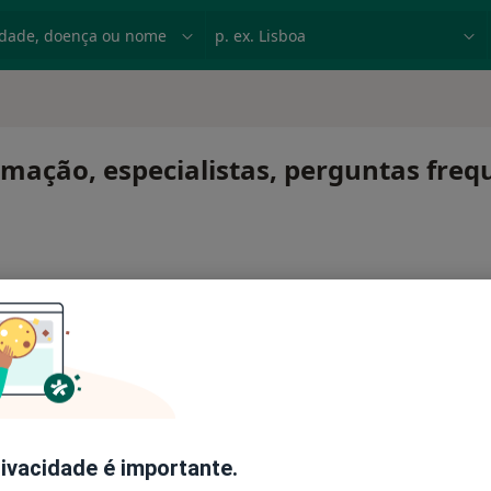
dade, doença ou nome
p. ex. Lisboa
rmação, especialistas, perguntas freq
rivacidade é importante.