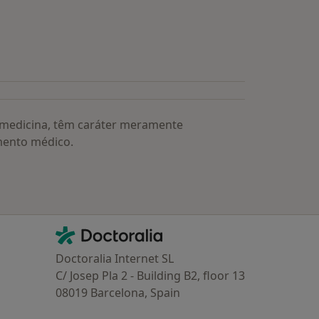
s médicos mais procurados
a medicina, têm caráter meramente
mento médico.
Contacto
Doctoralia - Homepage
Doctoralia Internet SL
C/ Josep Pla 2 - Building B2, floor 13
08019 Barcelona, Spain