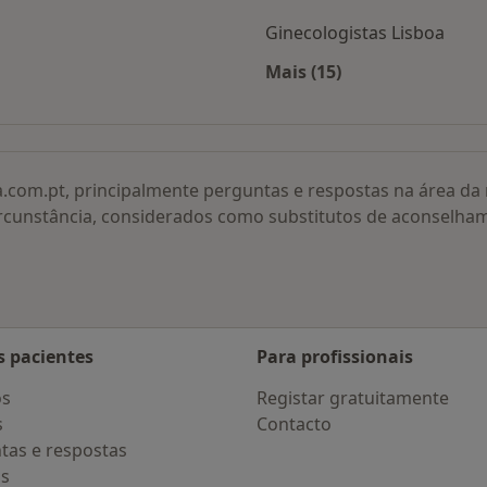
Ginecologistas Lisboa
Mais (15)
adas
Mais na categoria: O
a.com.pt, principalmente perguntas e respostas na área d
rcunstância, considerados como substitutos de aconselha
s pacientes
Para profissionais
os
Registar gratuitamente
s
Contacto
tas e respostas
os