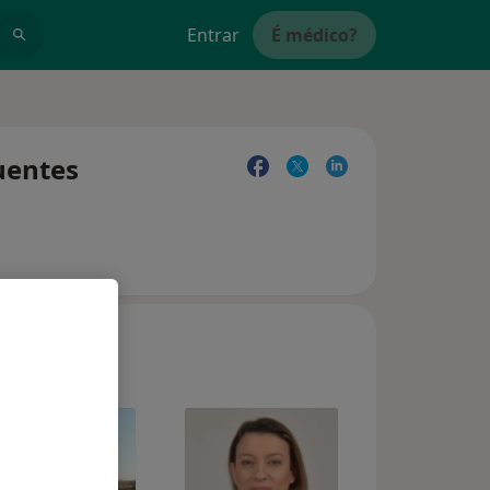
Entrar
É médico?
uentes