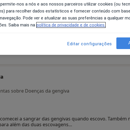
 permite-nos a nós e aos nossos parceiros utilizar cookies (ou tec
s) para recolher dados estatísticos e fornecer conteúdo com bas
 navegação. Pode ver e atualizar as suas preferências a qualquer 
 De
Raquel Braz
Sofia Ataíde
An
ões. Saiba mais na
política de privacidade e de cookies.
Nogueira
Dentista
Santa Maria da Feira
Editar configurações
Dentista
Lisboa
va
untas sobre Doenças da gengiva
 e comecei a sangrar das gengivas quando escovo. També
r, para além das duas escovagens…