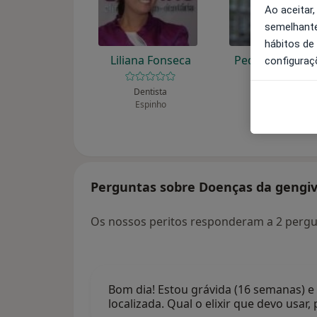
Ao aceitar,
semelhante
hábitos de
Liliana Fonseca
Pedro Garrido
configuraç
Figueiredo
Dentista
Espinho
Dentista
Lisboa
Perguntas sobre Doenças da gengi
Os nossos peritos responderam a 2 perg
Bom dia! Estou grávida (16 semanas)
localizada. Qual o elixir que devo usa