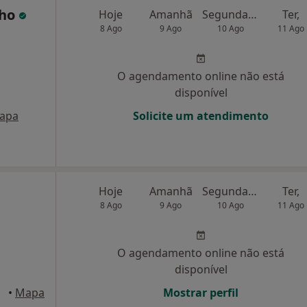
nho
Hoje
Amanhã
Segunda-feira
Ter,
8 Ago
9 Ago
10 Ago
11 Ago
O agendamento online não está
disponível
apa
Solicite um atendimento
Hoje
Amanhã
Segunda-feira
Ter,
8 Ago
9 Ago
10 Ago
11 Ago
O agendamento online não está
disponível
•
Mapa
Mostrar perfil