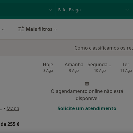
dade, doença ou nome
p. ex. Lisboa
e
Mais filtros
Como classificamos os re
Hoje
Amanhã
Segunda-feira
Ter,
8 Ago
9 Ago
10 Ago
11 Ago
O agendamento online não está
disponível
076 Bloco E 5 Andar Esquerdo, Guimarães
•
Mapa
Solicite um atendimento
de 255 €