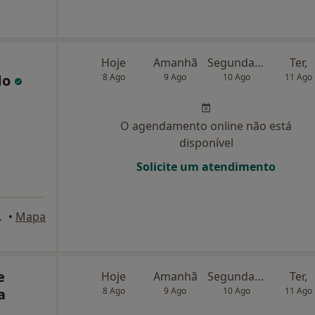
Hoje
Amanhã
Segunda-feira
Ter,
do
8 Ago
9 Ago
10 Ago
11 Ago
O agendamento online não está
disponível
Solicite um atendimento
marães, Guimarães
•
Mapa
e
Hoje
Amanhã
Segunda-feira
Ter,
a
8 Ago
9 Ago
10 Ago
11 Ago