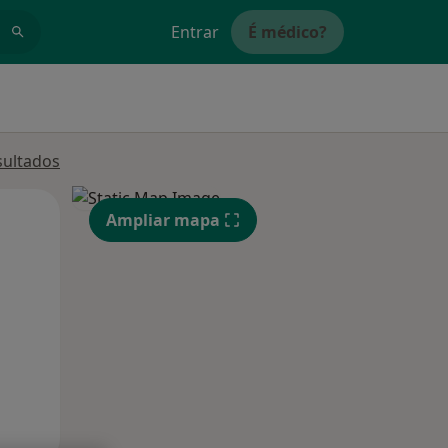
Entrar
É médico?
sultados
Qua
Qui,
Sex,
Ampliar mapa
12 Ago
13 Ago
14 Ago