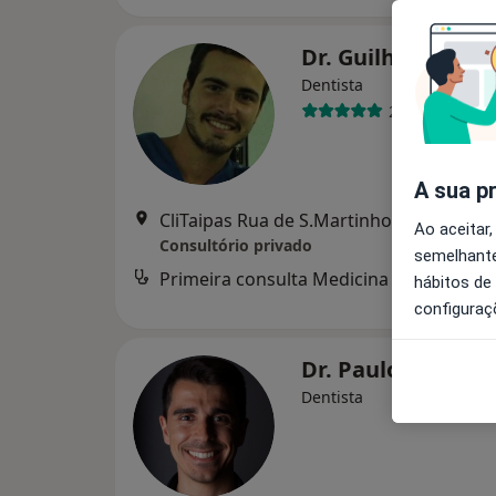
Dr. Guilherme Ta
Dentista
2 opiniões
A sua p
CliTaipas Rua de S.Martinho nº 69, Caldas Da
Ao aceitar,
Consultório privado
semelhante
Primeira consulta Medicina dentária
d
hábitos de
configuraç
Dr. Paulo Caniço
Dentista