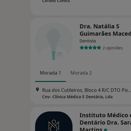
Coralis Clinics
Dra. Natália S
Guimarães Mace
Dentista
2 opiniões
Morada 1
Morada 2
Rua dos Cutileiros, Bloco 4 R/C DTO Pisca Creixomil Gui
Cnv- Clínica Médica E Dentária, Lda
Instituto Médico 
Dentário Dra. Sar
Martins