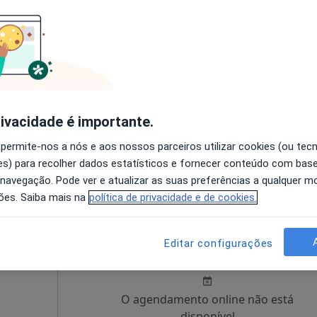
vares
Hoje
Amanhã
Segunda-feira
Ter,
8 Ago
9 Ago
10 Ago
11 Ago
O agendamento online não está
disponível
rivacidade é importante.
s Taipas
•
Mapa
Solicite um atendimento
 permite-nos a nós e aos nossos parceiros utilizar cookies (ou tec
s) para recolher dados estatísticos e fornecer conteúdo com bas
esde 35 €
 navegação. Pode ver e atualizar as suas preferências a qualquer 
ões. Saiba mais na
política de privacidade e de cookies.
Hoje
Amanhã
Segunda-feira
Ter,
Editar configurações
8 Ago
9 Ago
10 Ago
11 Ago
O agendamento online não está
disponível