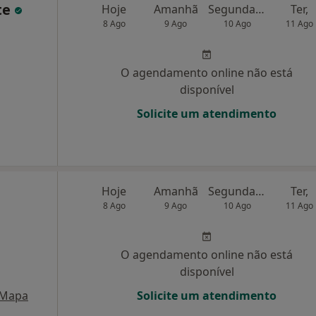
te
Hoje
Amanhã
Segunda-feira
Ter,
8 Ago
9 Ago
10 Ago
11 Ago
O agendamento online não está
disponível
Solicite um atendimento
Hoje
Amanhã
Segunda-feira
Ter,
8 Ago
9 Ago
10 Ago
11 Ago
O agendamento online não está
disponível
Mapa
Solicite um atendimento