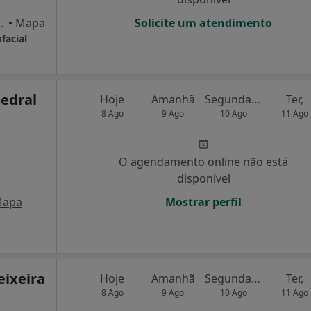
-C-r/c-E), Guimarães
•
Mapa
Solicite um atendimento
facial
Pedral
Hoje
Amanhã
Segunda-feira
Ter,
8 Ago
9 Ago
10 Ago
11 Ago
O agendamento online não está
disponível
apa
Mostrar perfil
eixeira
Hoje
Amanhã
Segunda-feira
Ter,
8 Ago
9 Ago
10 Ago
11 Ago