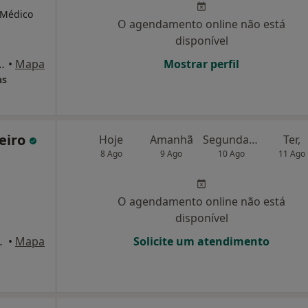
 Médico
O agendamento online não está
disponível
 Domingo 30 RC, Paços de Ferreira
•
Mapa
Mostrar perfil
ns
beiro
Hoje
Amanhã
Segunda-feira
Ter,
8 Ago
9 Ago
10 Ago
11 Ago
O agendamento online não está
disponível
 285, Guimarães
•
Mapa
Solicite um atendimento