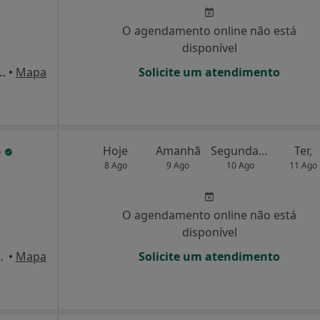
O agendamento online não está
disponível
beiro s/n,, Celorico de Basto
•
Mapa
Solicite um atendimento
o
Hoje
Amanhã
Segunda-feira
Ter,
8 Ago
9 Ago
10 Ago
11 Ago
O agendamento online não está
disponível
scotelos, Guimarães
•
Mapa
Solicite um atendimento