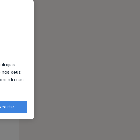
Qua
Qui,
Sex,
12 Ago
13 Ago
14 Ago
nologias
e nos seus
momento nas
Qua
Qui,
Sex,
Aceitar
12 Ago
13 Ago
14 Ago