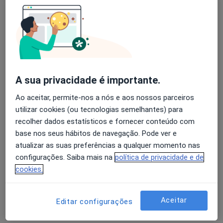
Alvin Araujo Caires
Avaliação dos usuários: 4,6 na Play Store e 4,2 na
Dentista
Apple
Braga
A sua privacidade é importante.
Sara Correia
Ao aceitar, permite-nos a nós e aos nossos parceiros
Dentista
utilizar cookies (ou tecnologias semelhantes) para
Carrazeda de Ansiães
recolher dados estatísticos e fornecer conteúdo com
base nos seus hábitos de navegação. Pode ver e
atualizar as suas preferências a qualquer momento nas
Juan Luis Eizaguirre Colombo
configurações. Saiba mais na
política de privacidade e de
cookies.
Dentista
Lagoa
Aceitar
Editar configurações
Rahil Haji