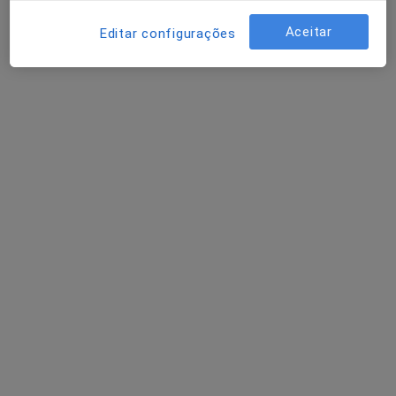
Aceitar
Editar configurações
Sara Ferreira
Terapeuta da fala
Porto
Dra. Tatiana Antunes
Cirurgião maxilo-facial, Médico estético
Lisboa
Marlene Sofia RC Martins
Terapeuta da fala
Fafe