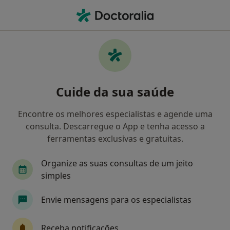
Men
O que procura?
Homepage
Doenças
Anormalidades Do Sistema Estomatognático
Anormalidades do sistema
Cuide da sua saúde
estomatognático - Informação,
Encontre os melhores especialistas e agende uma
especialistas, perguntas
consulta. Descarregue o App e tenha acesso a
frequentes
ferramentas exclusivas e gratuitas.
Organize as suas consultas de um jeito
simples
Informação
Perguntas & Respostas
Envie mensagens para os especialistas
Receba notificações