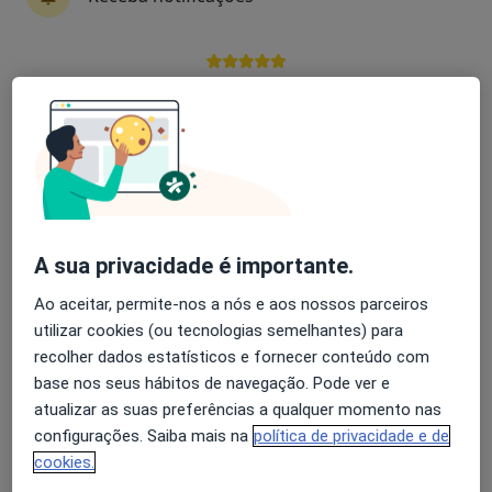
Especialistas - anormalidades do sistema
estomatognático
Avaliação dos usuários: 4,6 na Play Store e 4,2 na
Apple
Alvin Araujo Caires
Dentista
Braga
A sua privacidade é importante.
Diana Moreira
Ao aceitar, permite-nos a nós e aos nossos parceiros
Terapeuta da fala
utilizar cookies (ou tecnologias semelhantes) para
Viana do Castelo
recolher dados estatísticos e fornecer conteúdo com
base nos seus hábitos de navegação. Pode ver e
Joana Terleira Moreira
atualizar as suas preferências a qualquer momento nas
configurações. Saiba mais na
política de privacidade e de
Terapeuta da fala, Psicólogo
cookies.
Caminha