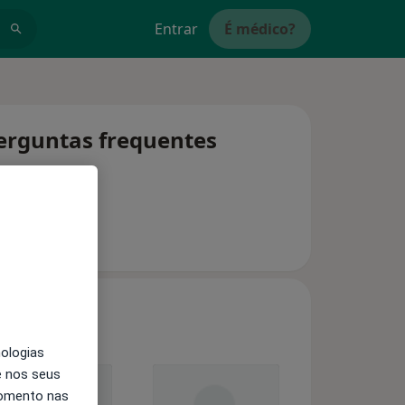
Entrar
É médico?
perguntas frequentes
nologias
e nos seus
momento nas