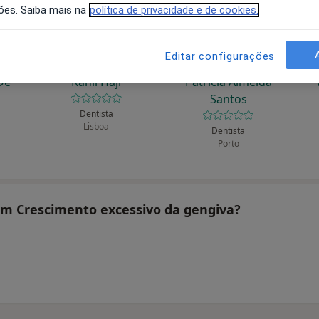
ões. Saiba mais na
política de privacidade e de cookies.
Editar configurações
 De
Rahil Haji
Patrícia Almeida
Santos
Dentista
Lisboa
Dentista
Porto
tam Crescimento excessivo da gengiva?