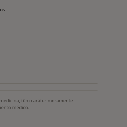
dos
s médicos mais procurados
a medicina, têm caráter meramente
mento médico.