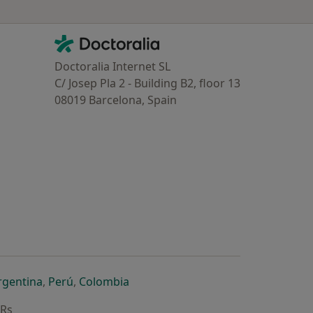
Contacto
Doctoralia - Homepage
Doctoralia Internet SL
C/ Josep Pla 2 - Building B2, floor 13
08019 Barcelona, Spain
dor
 separador
 novo separador
re num novo separador
abre num novo separador
abre num novo separador
abre num novo separador
rgentina
,
Perú
,
Colombia
ARs