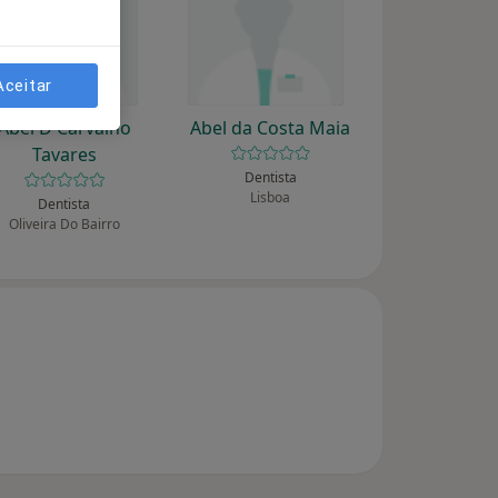
Aceitar
Abel D Carvalho
Abel da Costa Maia
Tavares
Dentista
Lisboa
Dentista
Oliveira Do Bairro