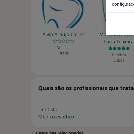
configuraç
Alvin Araujo Caires
Maria Cristina
Faria Teixeira
Dentista
Braga
Dentista
Lisboa
Quais são os profissionais que tra
Dentista
Médico estético
Pesquisas relacionadas