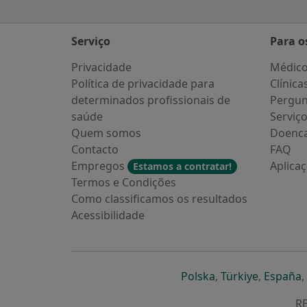
Serviço
Para o
Privacidade
Médic
Política de privacidade para
Clínica
determinados profissionais de
Pergun
saúde
Serviç
Quem somos
Doenc
Contacto
FAQ
Empregos
Aplica
Estamos a contratar!
Termos e Condições
Como classificamos os resultados
Acessibilidade
abre num novo s
abre num
a
Polska
,
Türkiye
,
España
,
RE