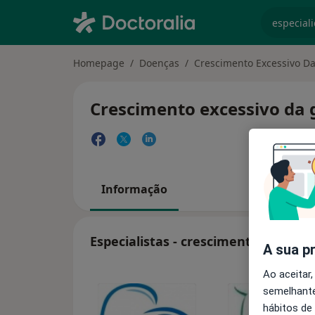
especiali
Homepage
Doenças
Crescimento Excessivo D
Crescimento excessivo da g
Informação
Especialistas - crescimento excessi
A sua p
Ao aceitar,
semelhante
hábitos de