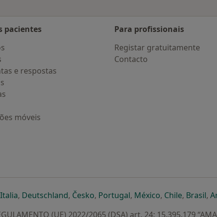
s pacientes
Para profissionais
os
Registar gratuitamente
s
Contacto
tas e respostas
os
as
ções móveis
eparador
 novo separador
bre num novo separador
abre num novo separador
abre num novo separador
abre num novo separador
abre num novo separa
abre num novo
abre num
ab
Italia
,
Deutschland
,
Česko
,
Portugal
,
México
,
Chile
,
Brasil
,
A
GULAMENTO (UE) 2022/2065 (DSA) art. 24: 15.395.179 “AM