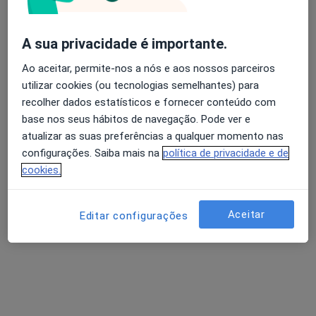
Dentista
5 opiniões
A sua privacidade é importante.
Morada 1
Morada 2
Ao aceitar, permite-nos a nós e aos nossos parceiros
utilizar cookies (ou tecnologias semelhantes) para
Rua Cerco do Porto, 24-1º Andar, Porto
•
Mapa
recolher dados estatísticos e fornecer conteúdo com
Clínica Médico Dentária Dr. Abílio Pinha de Almeida, Lda
base nos seus hábitos de navegação. Pode ver e
Esse especialista não oferece agendamento online para esse endereço.
atualizar as suas preferências a qualquer momento nas
configurações. Saiba mais na
política de privacidade e de
Solicite um atendimento
cookies.
Aceitar
Editar configurações