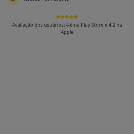
25 opiniões
Morada 1
Morada 2
Avaliação dos usuários: 4,6 na Play Store e 4,2 na
Apple
Rua João Andresen, 76, Porto
•
Mapa
Clinica Médico Dentaria Da Prelada
Ortopantomografia
25 €
Esse especialista não oferece agendamento online para esse endereço.
Solicite um atendimento