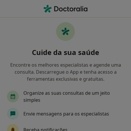
Men
Dentista • Ermesinde, Porto
Filters
Mapa
Dentistas em Ermesinde
Cuide da sua saúde
Como classificamos os resultados
Encontre os melhores especialistas e agende uma
consulta. Descarregue o App e tenha acesso a
ferramentas exclusivas e gratuitas.
Organize as suas consultas de um jeito
simples
Envie mensagens para os especialistas
Dr. Rui Pinto Cardoso
Dentista
Receba notificações