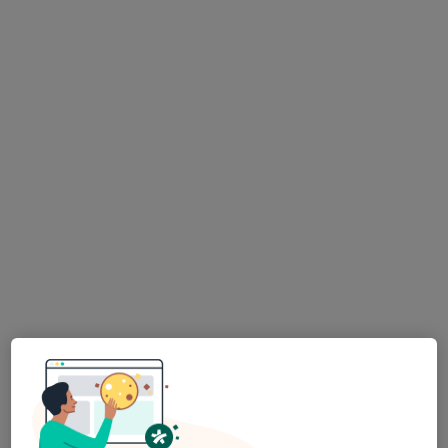
Dr. Laureano Vieira Dias
Dentista
5 opiniões
Rua Senhora da Penha, 731, Senhora Da Hora
•
Mapa
Dentadente®-Medicina Dentária
Esse especialista não oferece agendamento online para esse endereço.
Solicite um atendimento
Dr. Abílio Pinha de Almeida