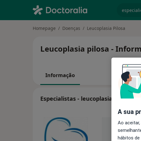
especiali
Homepage
Doenças
Leucoplasia Pilosa
Leucoplasia pilosa - Infor
Informação
Especialistas - leucoplasia pilosa
A sua p
Ao aceitar,
semelhante
hábitos de