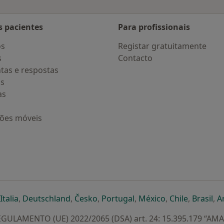
s pacientes
Para profissionais
os
Registar gratuitamente
s
Contacto
tas e respostas
os
as
ções móveis
eparador
 novo separador
bre num novo separador
abre num novo separador
abre num novo separador
abre num novo separador
abre num novo separa
abre num novo
abre num
ab
Italia
,
Deutschland
,
Česko
,
Portugal
,
México
,
Chile
,
Brasil
,
A
GULAMENTO (UE) 2022/2065 (DSA) art. 24: 15.395.179 “AM