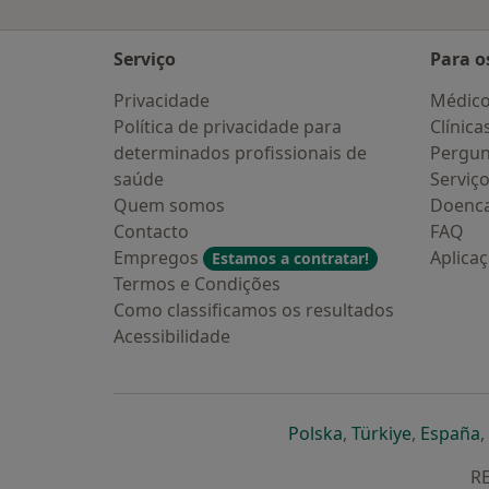
Serviço
Para o
Privacidade
Médic
Política de privacidade para
Clínica
determinados profissionais de
Pergun
saúde
Serviç
Quem somos
Doenc
Contacto
FAQ
Empregos
Aplica
Estamos a contratar!
Termos e Condições
Como classificamos os resultados
Acessibilidade
abre num novo s
abre num
a
Polska
,
Türkiye
,
España
,
RE