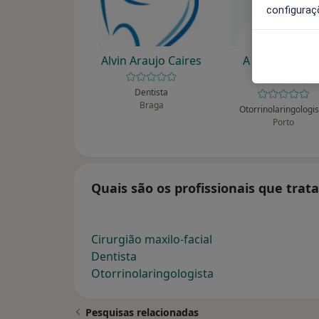
configuraç
Alvin Araujo Caires
A Gameiro Do
Santos
Dentista
Braga
Otorrinolaringologi
Porto
Quais são os profissionais que trat
Cirurgião maxilo-facial
Dentista
Otorrinolaringologista
Pesquisas relacionadas