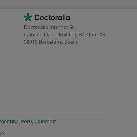
Contacto
Doctoralia - Homepage
Doctoralia Internet SL
C/ Josep Pla 2 - Building B2, floor 13
08019 Barcelona, Spain
dor
 separador
 novo separador
re num novo separador
abre num novo separador
abre num novo separador
abre num novo separador
rgentina
,
Perú
,
Colombia
ARs