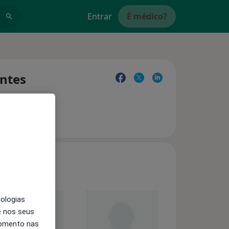
Entrar
É médico?
entes
nologias
e nos seus
momento nas