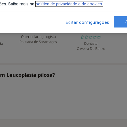
ões. Saiba mais na
política de privacidade e de cookies.
Editar configurações
s
A Manuel Pimenta
Abel D Carvalho
A
Tavares
Otorrinolaringologista
Pousada de Saramagos
sta
Dentista
Oliveira Do Bairro
am Leucoplasia pilosa?