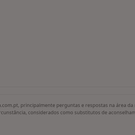
 procurados
a.com.pt, principalmente perguntas e respostas na área d
rcunstância, considerados como substitutos de aconselha