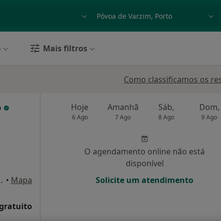
dade, doença ou nome
p. ex. Lisboa
e
Mais filtros
Como classificamos os re
o
Hoje
Amanhã
Sáb,
Dom,
6 Ago
7 Ago
8 Ago
9 Ago
O agendamento online não está
disponível
 Sala 5, Vila Nova de Famalicão
•
Mapa
Solicite um atendimento
 gratuito