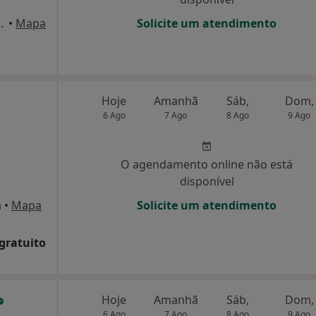
nº44, Tadim, Tadim
•
Mapa
Solicite um atendimento
Hoje
Amanhã
Sáb,
Dom,
6 Ago
7 Ago
8 Ago
9 Ago
O agendamento online não está
disponível
a
•
Mapa
Solicite um atendimento
 gratuito
Hoje
Amanhã
Sáb,
Dom,
6 Ago
7 Ago
8 Ago
9 Ago