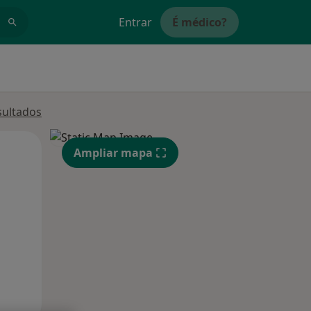
Entrar
É médico?
sultados
Segunda-feira
Ter,
Qua
Ampliar mapa
10 Ago
11 Ago
12 Ago