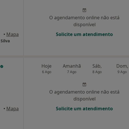
O agendamento online não está
disponível
•
Mapa
Solicite um atendimento
Silva
Hoje
Amanhã
Sáb,
Dom,
6 Ago
7 Ago
8 Ago
9 Ago
O agendamento online não está
disponível
licão
•
Mapa
Solicite um atendimento