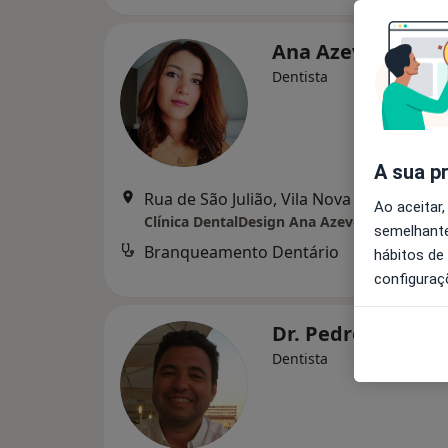
Ana Azevedo
Dentista
A sua p
Rua de São Julião, Vila Nova de Famalicã
Ao aceitar,
Clínica DentalDesign Ana Azevedo
semelhante
Branqueamento Dentário
hábitos de
configuraç
Dr. Pedro Costa
Dentista