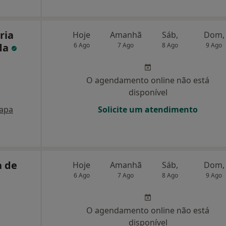
ria
Hoje
Amanhã
Sáb,
Dom,
da
6 Ago
7 Ago
8 Ago
9 Ago
O agendamento online não está
disponível
apa
Solicite um atendimento
a de
Hoje
Amanhã
Sáb,
Dom,
6 Ago
7 Ago
8 Ago
9 Ago
O agendamento online não está
disponível