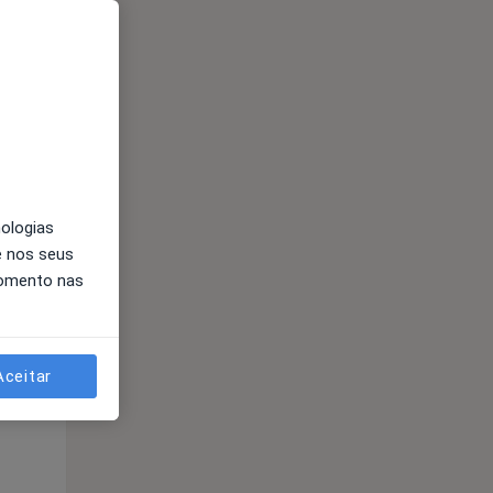
Segunda-feira
Ter,
Qua
10 Ago
11 Ago
12 Ago
nologias
e nos seus
momento nas
Segunda-feira
Ter,
Qua
Aceitar
10 Ago
11 Ago
12 Ago