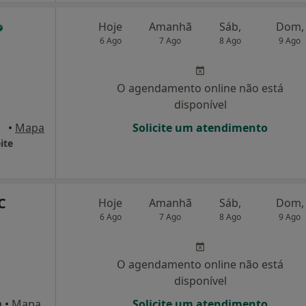
Hoje
Amanhã
Sáb,
Dom,
6 Ago
7 Ago
8 Ago
9 Ago
O agendamento online não está
disponível
icão
•
Mapa
Solicite um atendimento
ite
C
Hoje
Amanhã
Sáb,
Dom,
6 Ago
7 Ago
8 Ago
9 Ago
O agendamento online não está
disponível
m
•
Mapa
Solicite um atendimento