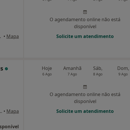
O agendamento online não está
disponível
ndar sala 19, Trofa
•
Mapa
Solicite um atendimento
es
Hoje
Amanhã
Sáb,
Dom,
6 Ago
7 Ago
8 Ago
9 Ago
O agendamento online não está
disponível
sentos n.23, Vila Do Conde
•
Mapa
Solicite um atendimento
sponível