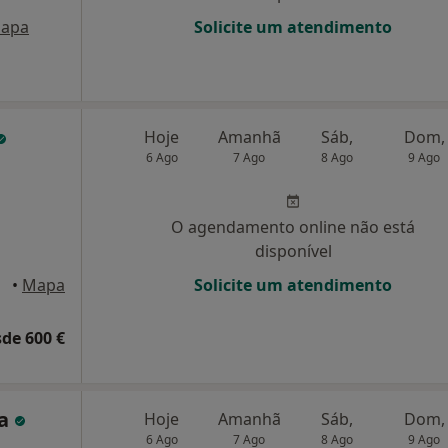
apa
Solicite um atendimento
Hoje
Amanhã
Sáb,
Dom,
6 Ago
7 Ago
8 Ago
9 Ago
O agendamento online não está
disponível
•
Mapa
Solicite um atendimento
de 600 €
va
Hoje
Amanhã
Sáb,
Dom,
6 Ago
7 Ago
8 Ago
9 Ago