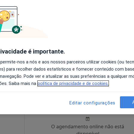
Hoje
Amanhã
Sáb,
Dom,
6 Ago
7 Ago
8 Ago
9 Ago
O agendamento online não está
disponível
rivacidade é importante.
o
•
Mapa
Solicite um atendimento
 permite-nos a nós e aos nossos parceiros utilizar cookies (ou tec
s) para recolher dados estatísticos e fornecer conteúdo com bas
160 €
 navegação. Pode ver e atualizar as suas preferências a qualquer 
ões. Saiba mais na
política de privacidade e de cookies.
Hoje
Amanhã
Sáb,
Dom,
Editar configurações
6 Ago
7 Ago
8 Ago
9 Ago
O agendamento online não está
disponível