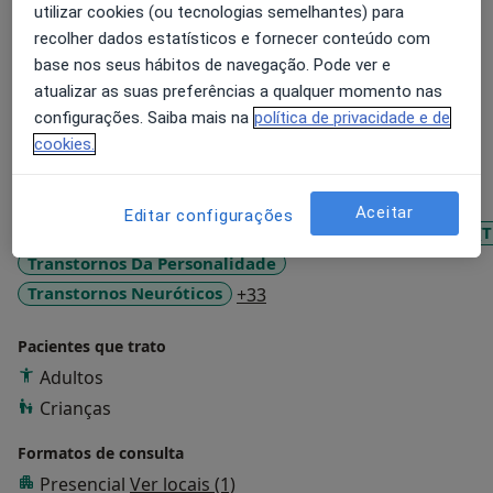
utilizar cookies (ou tecnologias semelhantes) para
As consultas podem ser presenciais em Lisboa ou
recolher dados estatísticos e fornecer conteúdo com
online.
base nos seus hábitos de navegação. Pode ver e
atualizar as suas preferências a qualquer momento nas
Sobre mim
mais
configurações. Saiba mais na
política de privacidade e de
Principais doenças tratadas
cookies.
Transtorno Depressivo Maior
Transtornos Da Ansiedade
Aceitar
Editar configurações
Transtorno de Déficit de Atenção com Hiperatividade (
Transtornos Da Personalidade
a11y_sr_more_diseases
Transtornos Neuróticos
+33
Pacientes que trato
Adultos
Crianças
Formatos de consulta
Presencial
Ver locais (1)