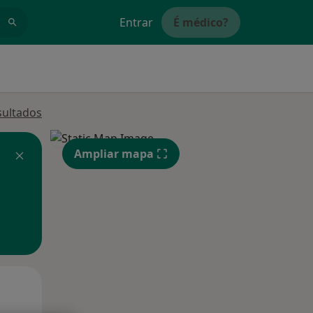
Entrar
É médico?
sultados
Ampliar mapa
Segunda-feira
Ter,
Qua
10 Ago
11 Ago
12 Ago