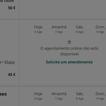
 de Saúde
50 €
Hoje
Amanhã
Sáb,
Dom,
6 Ago
7 Ago
8 Ago
9 Ago
O agendamento online não está
disponível
a
•
Mapa
Solicite um atendimento
45 €
aes
Hoje
Amanhã
Sáb,
Dom,
6 Ago
7 Ago
8 Ago
9 Ago