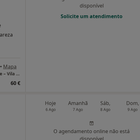
disponível
Solicite um atendimento
e
lareza
•
Mapa
LUMA Psicologia Clínica | Consultório Online – Vila Nova de Gaia
60 €
Hoje
Amanhã
Sáb,
Dom,
6 Ago
7 Ago
8 Ago
9 Ago
O agendamento online não está
disponível