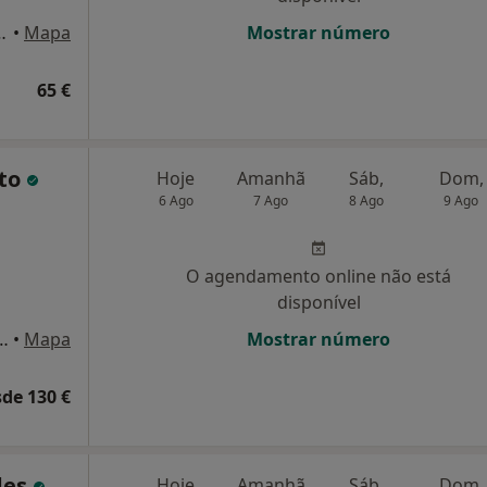
84, 4º andar, sala 411, Porto
•
Mapa
Mostrar número
65 €
nto
Hoje
Amanhã
Sáb,
Dom,
6 Ago
7 Ago
8 Ago
9 Ago
O agendamento online não está
disponível
arinaRua de Santa Catarina, 1491, Porto
•
Mapa
Mostrar número
de 130 €
des
Hoje
Amanhã
Sáb,
Dom,