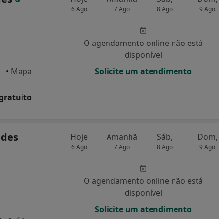
6 Ago
7 Ago
8 Ago
9 Ago
O agendamento online não está
disponível
e Gaia
•
Mapa
Solicite um atendimento
 gratuito
ndes
Hoje
Amanhã
Sáb,
Dom,
6 Ago
7 Ago
8 Ago
9 Ago
O agendamento online não está
disponível
Solicite um atendimento