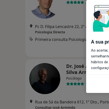
26 opiniões
Pc D. Filipa Lencast
Psicologia Directa
Primeira consulta Psicologia
A sua p
Ao aceitar,
semelhante
hábitos de
Dr. José Armindo 
configuraç
Silva Armindo
Psicólogo
146 opiniões
Rua de Sá da Bandeira 612, 1º Dto., Port
Consultas José Armindo