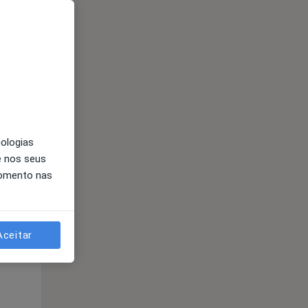
nologias
e nos seus
momento nas
Segunda-feira
Ter,
Qua
10 Ago
11 Ago
12 Ago
Aceitar