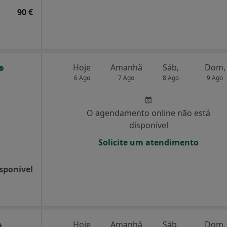
90 €
Hoje
Amanhã
Sáb,
Dom,
6 Ago
7 Ago
8 Ago
9 Ago
O agendamento online não está
disponível
Solicite um atendimento
sponível
Hoje
Amanhã
Sáb,
Dom,