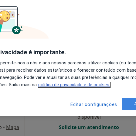
O agendamento online não está
disponível
re 22, 2º andar - sala 28, Porto
•
Mapa
Solicite um atendimento
55 €
rivacidade é importante.
 permite-nos a nós e aos nossos parceiros utilizar cookies (ou tec
s) para recolher dados estatísticos e fornecer conteúdo com bas
 navegação. Pode ver e atualizar as suas preferências a qualquer 
da
Hoje
Amanhã
Sáb,
Dom,
ões. Saiba mais na
política de privacidade e de cookies.
6 Ago
7 Ago
8 Ago
9 Ago
Editar configurações
O agendamento online não está
disponível
o
•
Mapa
Solicite um atendimento