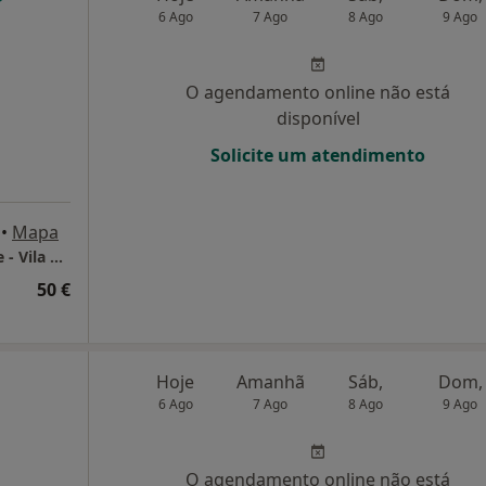
6 Ago
7 Ago
8 Ago
9 Ago
O agendamento online não está
disponível
Solicite um atendimento
•
Mapa
Consultório de Psicologia Presencial - Online - Vila Nova de Gaia e Porto
50 €
Hoje
Amanhã
Sáb,
Dom,
6 Ago
7 Ago
8 Ago
9 Ago
O agendamento online não está