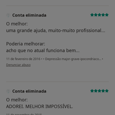
Conta eliminada
O melhor:
uma grande ajuda, muito-muito profissional...
Poderia melhorar:
acho que no atual funciona bem...
11 de fevereiro de 2016
•
•
Depressão major-grave-ipocondriaco...
•
na opinião do utilizador Conta eliminada
Denunciar abuso
Conta eliminada
O melhor:
ADOREI. MELHOR IMPOSSÍVEL.
11 de novembro de 2015