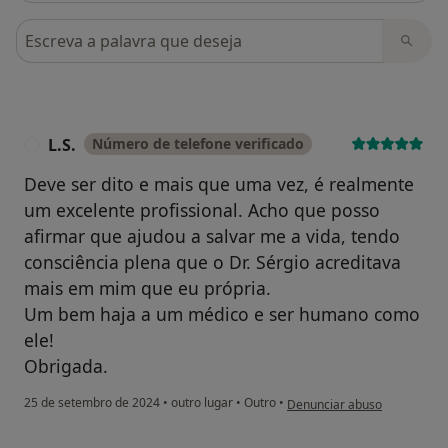
Pesquisar em opiniões
L.S.
Número de telefone verificado
L
Deve ser dito e mais que uma vez, é realmente
um excelente profissional. Acho que posso
afirmar que ajudou a salvar me a vida, tendo
consciência plena que o Dr. Sérgio acreditava
mais em mim que eu própria.
Um bem haja a um médico e ser humano como
ele!
Obrigada.
na opinião do utilizador L.S.
25 de setembro de 2024
•
outro lugar
•
Outro
•
Denunciar abuso