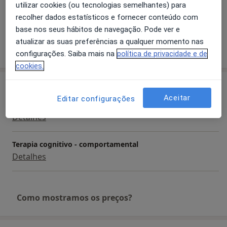
utilizar cookies (ou tecnologias semelhantes) para
Psicoses Induzidas por Substâncias
recolher dados estatísticos e fornecer conteúdo com
base nos seus hábitos de navegação. Pode ver e
atualizar as suas preferências a qualquer momento nas
Mostrar mais detalhes
sobre a experiência
configurações. Saiba mais na
política de privacidade e de
cookies.
Serviços e preços
Aceitar
Editar configurações
Primeira consulta Psiquiatria
Detalhes
Terapia cognitivo - comportamental
Detalhes
Como mostramos os preços?