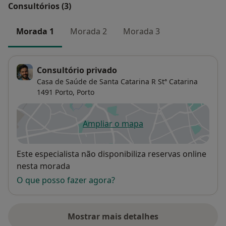
Consultórios (3)
Morada 1
Morada 2
Morada 3
Consultório privado
Casa de Saúde de Santa Catarina R Stª Catarina
1491 Porto,
Porto
Ampliar o mapa
abre num novo separador
Disponibilidade
Este especialista não disponibiliza reservas online
nesta morada
O que posso fazer agora?
Mostrar mais detalhes
sobre o endereço