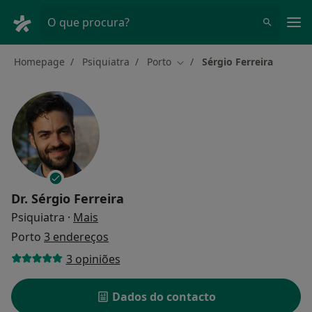
Men
O que procura?
Homepage
Psiquiatra
Porto
Sérgio Ferreira
Mudar de cidade
Dr.
Sérgio Ferreira
sobre as especializações
Psiquiatra
·
Mais
Porto
3 endereços
3 opiniões
Dados do contacto