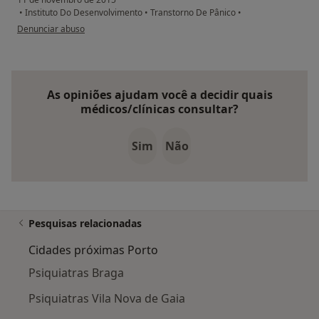
•
Instituto Do Desenvolvimento
•
Transtorno De Pânico
•
na opinião do utilizador Conta eliminada
Denunciar abuso
As opiniões ajudam você a decidir quais
médicos/clínicas consultar?
Sim
Não
Pesquisas relacionadas
Cidades próximas Porto
Psiquiatras Braga
Psiquiatras Vila Nova de Gaia