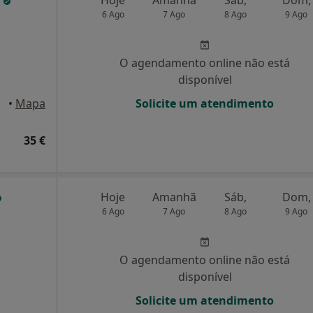
o
Hoje
Amanhã
Sáb,
Dom,
6 Ago
7 Ago
8 Ago
9 Ago
O agendamento online não está
disponível
•
Mapa
Solicite um atendimento
35 €
Hoje
Amanhã
Sáb,
Dom,
6 Ago
7 Ago
8 Ago
9 Ago
O agendamento online não está
disponível
Solicite um atendimento