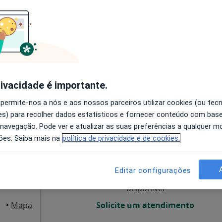
disponível
Solicite um atendimento
alicão
•
Mapa
rivacidade é importante.
60 €
 permite-nos a nós e aos nossos parceiros utilizar cookies (ou tec
s) para recolher dados estatísticos e fornecer conteúdo com bas
 navegação. Pode ver e atualizar as suas preferências a qualquer 
s
Hoje
Amanhã
Sáb,
Dom,
ões. Saiba mais na
política de privacidade e de cookies.
6 Ago
7 Ago
8 Ago
9 Ago
Editar configurações
O agendamento online não está
disponível
•
Mapa
Solicite um atendimento