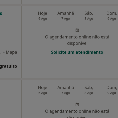
Hoje
Amanhã
Sáb,
Dom,
6 Ago
7 Ago
8 Ago
9 Ago
O agendamento online não está
disponível
nagre 29 3E, Barcelos
•
Mapa
Solicite um atendimento
 gratuito
Hoje
Amanhã
Sáb,
Dom,
6 Ago
7 Ago
8 Ago
9 Ago
O agendamento online não está
disponível