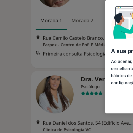
Morada 1
Morada 2
Rua Camilo Castelo Branco, 129 - Edf. Farpex, Vila Nova de Fam
Farpex - Centro de Enf. E Médico
A sua p
Primeira consulta Psicologia
Ao aceitar,
semelhante
hábitos de
Dra. Vera Campo
configuraç
Psicólogo
13 opiniões
Rua Daniel dos Santos, 54 (Edifício Avenida- Traseiras), Vila Nova de Famalicão
Clínica de Psicologia VC