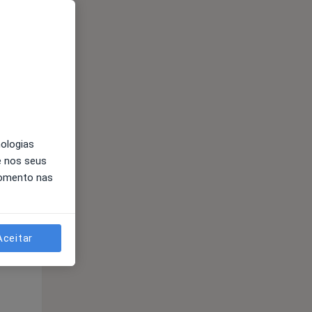
nologias
e nos seus
momento nas
Segunda-feira
Ter,
Qua
10 Ago
11 Ago
12 Ago
Aceitar