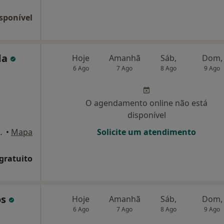
sponível
da
Hoje
Amanhã
Sáb,
Dom,
6 Ago
7 Ago
8 Ago
9 Ago
O agendamento online não está
disponível
la Nova de Famalicão
•
Mapa
Solicite um atendimento
 gratuito
os
Hoje
Amanhã
Sáb,
Dom,
6 Ago
7 Ago
8 Ago
9 Ago