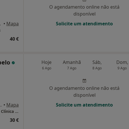
O agendamento online não está
disponível
a, Barcelos
•
Mapa
Solicite um atendimento
s
40 €
pelo
Hoje
Amanhã
Sáb,
Dom,
6 Ago
7 Ago
8 Ago
9 Ago
O agendamento online não está
disponível
, 1°andar, sala 1, Barcelos
•
Mapa
Solicite um atendimento
Susana Campelo - Consultório de Psicologia Clínica & Saúde
30 €