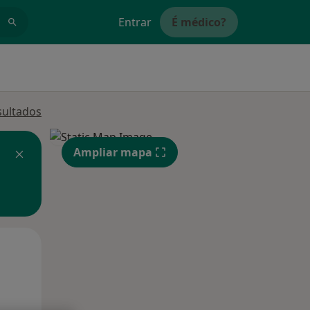
Entrar
É médico?
sultados
Ampliar mapa
Segunda-feira
Ter,
Qua
10 Ago
11 Ago
12 Ago