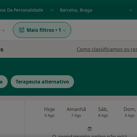
dade, doença ou nome
p. ex. Lisboa
e
Mais filtros
•
1
os
Como classificamos os re
ra
Terapeuta alternativo
Hoje
Amanhã
Sáb,
Dom,
6 Ago
7 Ago
8 Ago
9 Ago
O agendamento online não está