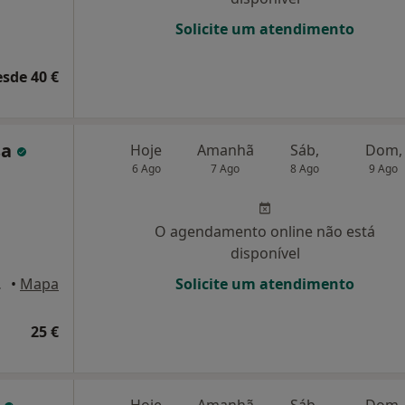
Solicite um atendimento
esde 40 €
sa
Hoje
Amanhã
Sáb,
Dom,
6 Ago
7 Ago
8 Ago
9 Ago
O agendamento online não está
disponível
e Famalicão
•
Mapa
Solicite um atendimento
25 €