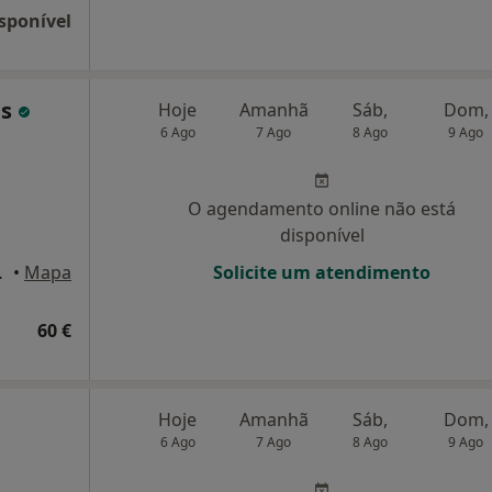
sponível
ns
Hoje
Amanhã
Sáb,
Dom,
6 Ago
7 Ago
8 Ago
9 Ago
O agendamento online não está
disponível
 de Varzim
•
Mapa
Solicite um atendimento
60 €
Hoje
Amanhã
Sáb,
Dom,
6 Ago
7 Ago
8 Ago
9 Ago