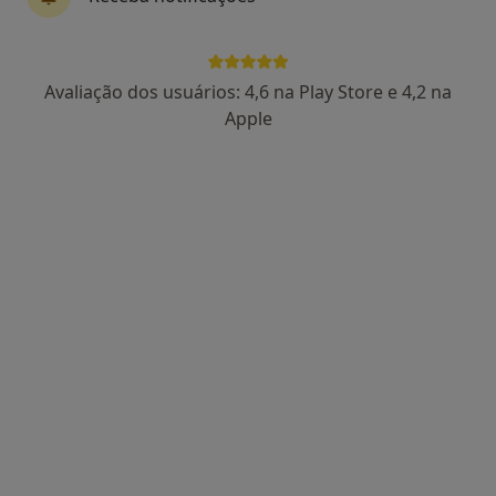
Dr. Ricardo Pereira Campos
Avaliação dos usuários: 4,6 na Play Store e 4,2 na
Psicólogo
Apple
138 opiniões
Porto
•
Mapa
Dr. Ricardo Pereira Campos - Psicólogo Clínico (Porto)
Consulta online
55 €
Esse especialista não oferece agendamento online para esse endereço.
Solicite um atendimento