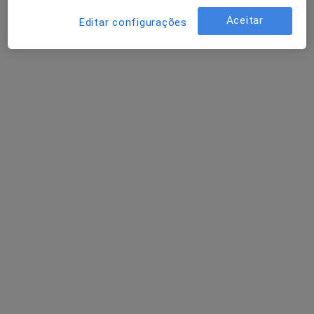
Aceitar
Editar configurações
Dra. Ângela Mendes
Psicólogo
14 opiniões
Rua Barão do Corvo, n.º 880, 2.º Andar, Sala 13, Vila Nova de Gaia
•
Mapa
Ângela Mendes - Psicóloga VNG
Consulta online
Serviço gratuito
Esse especialista não oferece agendamento online para esse endereço.
Solicite um atendimento