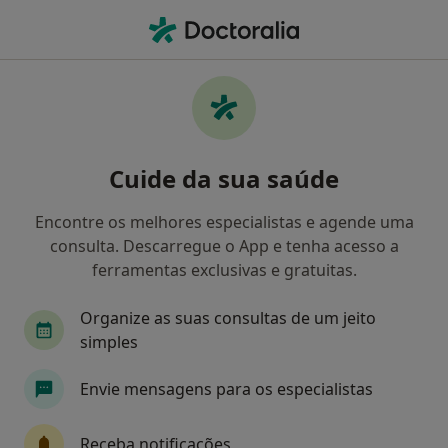
Men
Transtorno Da Conduta • Gondomar, Porto
Filters
• 1
Mapa
Transtorno da Conduta, Gondomar
Cuide da sua saúde
Como classificamos os resultados
Encontre os melhores especialistas e agende uma
consulta. Descarregue o App e tenha acesso a
Qual é a especialização que procura?
ferramentas exclusivas e gratuitas.
Psicólogo
Ginecologista
Pediatra
Cir
Organize as suas consultas de um jeito
simples
Envie mensagens para os especialistas
Receba notificações