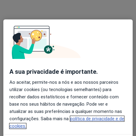
Dra. Diana Silva
Psicólogo
102 opiniões
Consulta Online, Porto
•
Mapa
Dra. Diana Silva (Porto) Consulta Online
Consulta online
desde 55 €
A sua privacidade é importante.
Esse especialista não oferece agendamento online para esse endereço.
Ao aceitar, permite-nos a nós e aos nossos parceiros
Solicite um atendimento
utilizar cookies (ou tecnologias semelhantes) para
recolher dados estatísticos e fornecer conteúdo com
base nos seus hábitos de navegação. Pode ver e
atualizar as suas preferências a qualquer momento nas
configurações. Saiba mais na
política de privacidade e de
cookies.