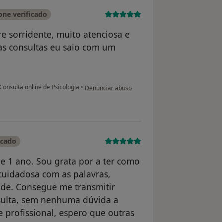
ne verificado
e sorridente, muito atenciosa e
s consultas eu saio com um
na opinião do utilizador Camily Marie Vieira
Consulta online de Psicologia
•
Denunciar abuso
icado
e 1 ano. Sou grata por a ter como
cuidadosa com as palavras,
ade. Consegue me transmitir
sulta, sem nenhuma dúvida a
e profissional, espero que outras