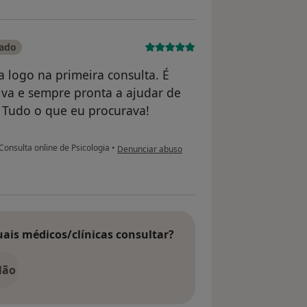
cado
 logo na primeira consulta. É
iva e sempre pronta a ajudar de
. Tudo o que eu procurava!
na opinião do utilizador Margarida
Consulta online de Psicologia
•
Denunciar abuso
uais médicos/clínicas consultar?
Não