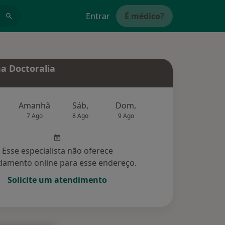
Entrar
É médico?
a Doctoralia
Amanhã
Sáb,
Dom,
Segunda-feira
Ter,
7 Ago
8 Ago
9 Ago
10 Ago
11 Ag
Esse especialista não oferece
amento online para esse endereço.
Solicite um atendimento