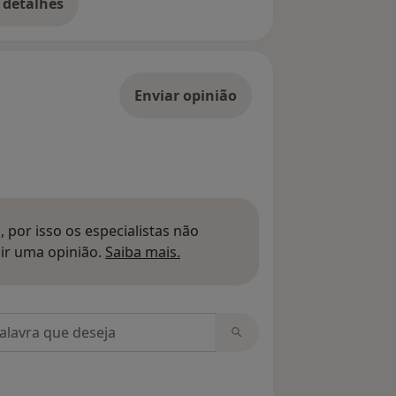
 detalhes
bre o endereço
Enviar opinião
 por isso os especialistas não
Saber mais sobre pareceres
ir uma opinião.
Saiba mais.
m opiniões