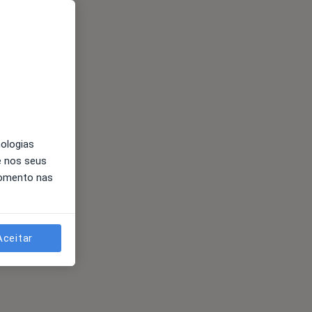
nologias
e nos seus
momento nas
ses
Aceitar