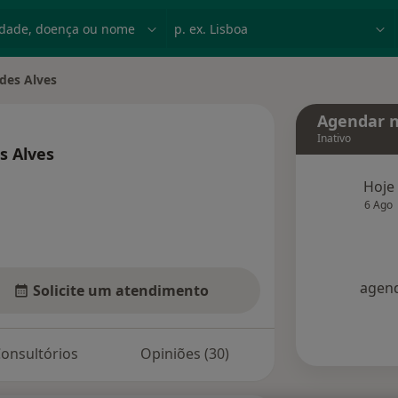
dade, doença ou nome
p. ex. Lisboa
des Alves
Agendar n
Inativo
s Alves
 especializações
Hoje
6 Ago
agend
Solicite um atendimento
onsultórios
Opiniões (30)