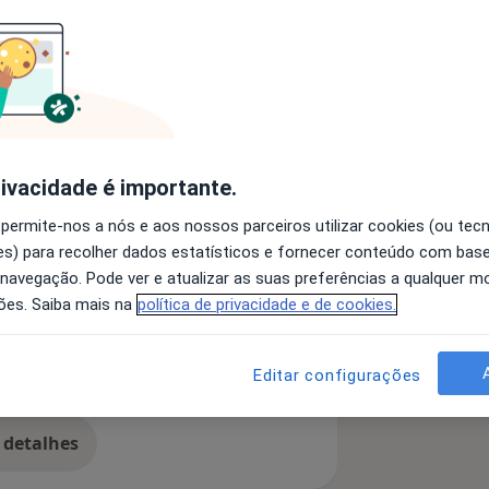
idade de Coimbra, especialista
 10 anos de experiência e membro da
 consultas de psicologia e
erturbações da Ansiedade, Humor,
mentar Perturbado.
rivacidade é importante.
terapias de 3ª geração: a Terapia de
 permite-nos a nós e aos nossos parceiros utilizar cookies (ou tec
estratégias de aceitação,
s) para recolher dados estatísticos e fornecer conteúdo com bas
Transtornos Da Ansiedade
 obter uma mudança no
 navegação. Pode ver e atualizar as suas preferências a qualquer 
a11y_sr_more_disea
Perturbações do comportamento
+7
e promover auto-confiança, auto-
ões. Saiba mais na
política de privacidade e de cookies.
sicológico.
Editar configurações
 detalhes
bre a experiência