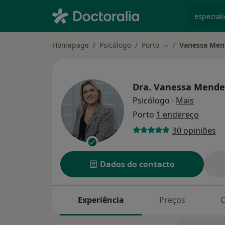
especiali
Homepage
Psicólogo
Porto
Vanessa Men
Mudar de cidade
Dra.
Vanessa Mende
sobre as
Psicólogo
·
Mais
Porto
1 endereço
30 opiniões
Dados do contacto
Experiência
Preços
C