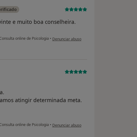
rificado
vinte e muito boa conselheira.
na opinião do utilizador Isabel Martins
Consulta online de Psicologia
•
Denunciar abuso
a.
samos atingir determinada meta.
na opinião do utilizador A.S.
Consulta online de Psicologia
•
Denunciar abuso