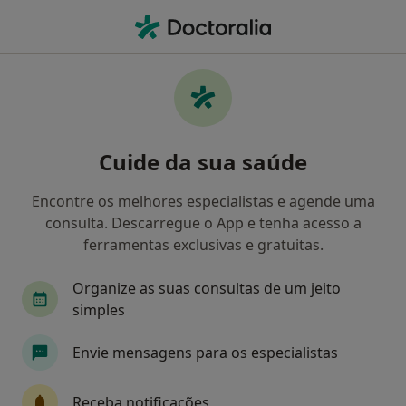
Men
Transtornos Da Personalidade • Vila Do Conde, Porto
Filters
• 1
Mapa
Transtornos Da Personalidade, Vila Do
Cuide da sua saúde
Conde
Como classificamos os resultados
Encontre os melhores especialistas e agende uma
consulta. Descarregue o App e tenha acesso a
ferramentas exclusivas e gratuitas.
Qual é a especialização que procura?
Organize as suas consultas de um jeito
Psicólogo
Dentista
Terapeuta alternativo
simples
Envie mensagens para os especialistas
Receba notificações