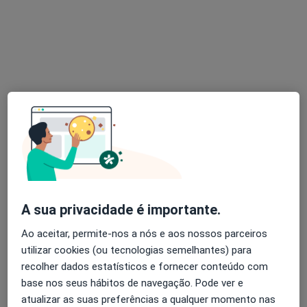
Dra. Carla Azevedo
Psicólogo
39 opiniões
Av. Mouzinho de Albuquerque, nº 48, Póvoa de Varzim
•
Mapa
Consultório
Esse especialista não oferece agendamento online para esse endereço.
Solicite um atendimento
A sua privacidade é importante.
Ao aceitar, permite-nos a nós e aos nossos parceiros
utilizar cookies (ou tecnologias semelhantes) para
recolher dados estatísticos e fornecer conteúdo com
base nos seus hábitos de navegação. Pode ver e
atualizar as suas preferências a qualquer momento nas