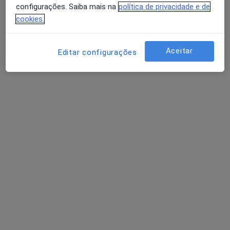
configurações. Saiba mais na
política de privacidade e de
cookies.
Maria Seewald
Psicólogo
Aceitar
Editar configurações
Rua Padre Pontes 71, Póvoa de Varzim
•
Mapa
Maria Seewald
Primeira consulta Psicologia
40 €
Esse especialista não oferece agendamento online para esse endereço.
Solicite um atendimento