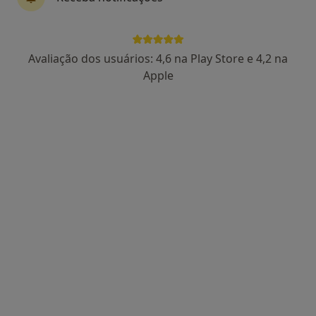
Avaliação dos usuários: 4,6 na Play Store e 4,2 na
Dra. Ângela Mendes
Apple
Psicólogo
14 opiniões
Avenida Mouzinho de Albuquerque, nr 48, 1 andar, Póvoa de Varzim
•
Mapa
Ângela Mendes - Psicóloga PVZ
Primeira consulta Psicologia
Preço não disponível
Esse especialista não oferece agendamento online para esse endereço.
Solicite um atendimento