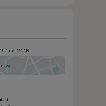
 28,
Porto
4050-259
 mapa
re num novo separador
das)