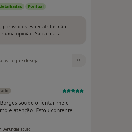
 detalhadas
Pontual
 por isso os especialistas não
Saber mais sobre pareceres
ir uma opinião.
Saiba mais.
m opiniões
cado
o Borges soube orientar-me e
smo e atenção. Estou contente
na opinião do utilizador Vasco Melo
•
Denunciar abuso