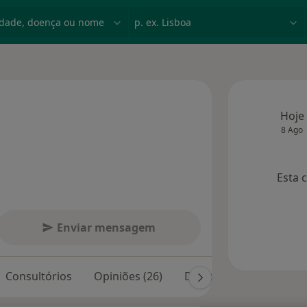
dade, doença ou nome
p. ex. Lisboa
Hoje
8 Ago
 especializações
Esta 
Enviar mensagem
Consultórios
Opiniões (26)
Dúvidas solucionadas (