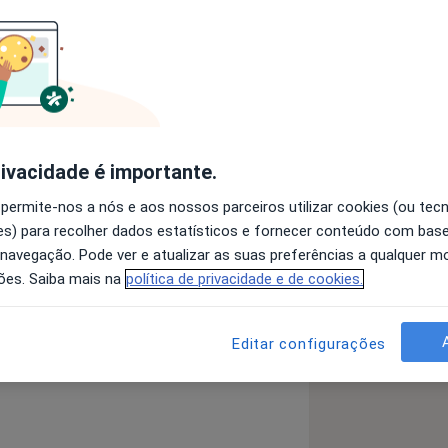
 mais de 10 anos de experiência
 em psicologia clínica e psicoterapia
rivacidade é importante.
omportamental, coaching, hipnose e
 permite-nos a nós e aos nossos parceiros utilizar cookies (ou tec
s) para recolher dados estatísticos e fornecer conteúdo com bas
e sexologia onde é privilegiada a
 navegação. Pode ver e atualizar as suas preferências a qualquer 
ica que permite ao casal encontrar
ões. Saiba mais na
política de privacidade e de cookies.
para a melhoria efetiva da relação.
a Ansiedade
Anorexia Nervosa
Editar configurações
a11y_sr_more_diseases
Nervosa
+14
zada uma avaliação clínica por forma a
te e são traçados objetivos e