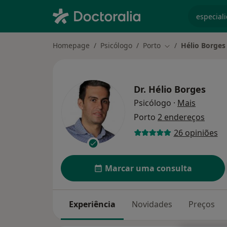
especiali
Homepage
Psicólogo
Porto
Hélio Borges
Mudar de cidade
Dr.
Hélio Borges
sobre as
Psicólogo
·
Mais
Porto
2 endereços
26 opiniões
Marcar uma consulta
Experiência
Novidades
Preços