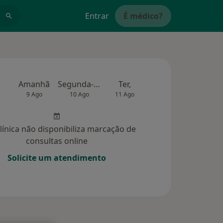
Entrar
É médico?
Amanhã
Segunda-feira
Ter,
Qua
Qui,
9 Ago
10 Ago
11 Ago
12 Ago
13 Ag
clínica não disponibiliza marcação de
consultas online
Solicite um atendimento
40)