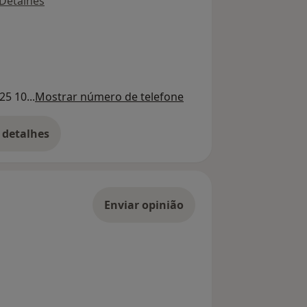
Detalhes
25 10...
Mostrar número de telefone
 detalhes
bre o endereço
Enviar opinião