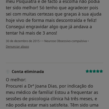
meu Psiquiatra e de facto a escolha não podia
ter sido melhor! Só tenho que agradecer pois
sei com muitas certezas que graças à sua ajuda
hoje vivo de forma mais descontraída e feliz!
Consegui engravidar algo que já andava a
tentar há mais de 3 anos!
30 de dezembro de 2015
•
•
Neurose Obsessivo-compulsiva
•
na opinião do utilizador Conta eliminada
Denunciar abuso
Conta eliminada
O melhor:
Procurei a Drª Joana Dias, por indicação do
meu médico de família! Estou a frequentar as
sessões de psicologia clínica há três meses, e
não podia estar mais satisfeita. Têm sido uma