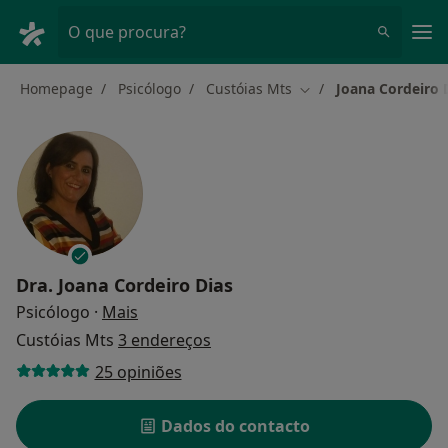
Men
O que procura?
Homepage
Psicólogo
Custóias Mts
Joana Cordeiro 
Mudar de cidade
Dra.
Joana Cordeiro Dias
sobre as especializações
Psicólogo
·
Mais
Custóias Mts
3 endereços
25 opiniões
Dados do contacto