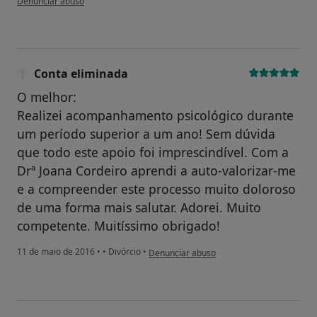
Denunciar abuso
Conta eliminada
O melhor:
Realizei acompanhamento psicológico durante
um período superior a um ano! Sem dúvida
que todo este apoio foi imprescindível. Com a
Drª Joana Cordeiro aprendi a auto-valorizar-me
e a compreender este processo muito doloroso
de uma forma mais salutar. Adorei. Muito
competente. Muitíssimo obrigado!
na opinião do utilizador Conta eliminada
11 de maio de 2016
•
•
Divórcio
•
Denunciar abuso