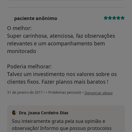
paciente anônimo
P
O melhor:
Super carinhosa, atenciosa, faz observações
relevantes e um acompanhamento bem
monitorado
Poderia melhorar:
Talvez um investimento nos valores sobre os
clientes fixos. Fazer planos mais baratos !
na opinião do utilizador pac
31 de janeiro de 2017
•
•
Problemas pessoais
•
Denunciar abuso
Dra. Joana Cordeiro Dias
Sou inteiramente grata pela sua opinião e
observação! Informo que possuo protocolos