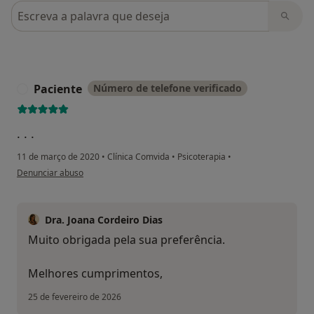
Pesquisar em opiniões
Paciente
Número de telefone verificado
. . .
11 de março de 2020
•
Clínica Comvida
•
Psicoterapia
•
na opinião do utilizador Paciente
Denunciar abuso
Dra. Joana Cordeiro Dias
Muito obrigada pela sua preferência.
Melhores cumprimentos,
25 de fevereiro de 2026