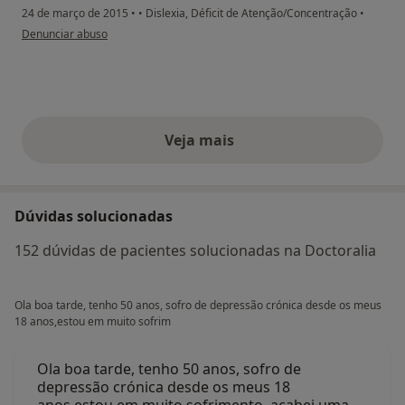
24 de março de 2015
•
•
Dislexia, Déficit de Atenção/Concentração
•
na opinião do utilizador Conta eliminada
Denunciar abuso
Veja mais
opiniões acima
Dúvidas solucionadas
152 dúvidas de pacientes solucionadas na Doctoralia
Ola boa tarde, tenho 50 anos, sofro de depressão crónica desde os meus
18 anos,estou em muito sofrim
Ola boa tarde, tenho 50 anos, sofro de
depressão crónica desde os meus 18