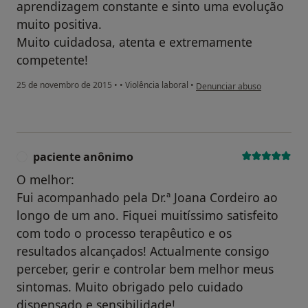
aprendizagem constante e sinto uma evolução
muito positiva.
Muito cuidadosa, atenta e extremamente
competente!
na opinião do utilizador Cont
25 de novembro de 2015
•
•
Violência laboral
•
Denunciar abuso
paciente anônimo
P
O melhor:
Fui acompanhado pela Dr.ª Joana Cordeiro ao
longo de um ano. Fiquei muitíssimo satisfeito
com todo o processo terapêutico e os
resultados alcançados! Actualmente consigo
perceber, gerir e controlar bem melhor meus
sintomas. Muito obrigado pelo cuidado
dispensado e sensibilidade!