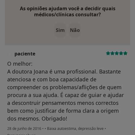
As opiniões ajudam você a decidir quais
médicos/clínicas consultar?
Sim
Não
paciente
P
O melhor:
A doutora Joana é uma profissional. Bastante
atenciosa e com boa capacidade de
compreender os problemas/aflições de quem
procura a sua ajuda. É capaz de guiar e ajudar
a descontruir pensamentos menos correctos
bem como justificar de forma clara a origem
dos mesmos. Obrigado!
28 de junho de 2016
•
•
Baixa autoestima, depressão leve
•
na opinião do utilizador paciente