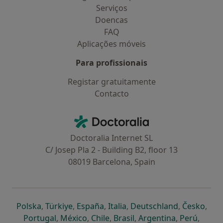
Serviços
Doencas
FAQ
Aplicações móveis
Para profissionais
Registar gratuitamente
Contacto
Contacto
Doctoralia - Homepage
Doctoralia Internet SL
C/ Josep Pla 2 - Building B2, floor 13
08019 Barcelona, Spain
abre num novo separador
abre num novo separador
abre num novo separador
abre num novo separado
abre num n
abre
Polska
,
Türkiye
,
España
,
Italia
,
Deutschland
,
Česko
,
abre num novo separador
abre num novo separador
abre num novo separador
abre num novo separa
abre num no
abre n
Portugal
,
México
,
Chile
,
Brasil
,
Argentina
,
Perú
,