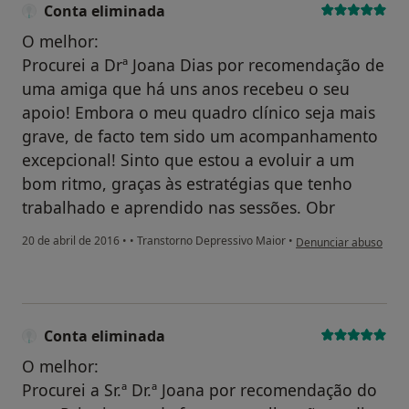
Conta eliminada
O melhor:
Procurei a Drª Joana Dias por recomendação de
uma amiga que há uns anos recebeu o seu
apoio! Embora o meu quadro clínico seja mais
grave, de facto tem sido um acompanhamento
excepcional! Sinto que estou a evoluir a um
bom ritmo, graças às estratégias que tenho
trabalhado e aprendido nas sessões. Obr
na opinião do utilizad
20 de abril de 2016
•
•
Transtorno Depressivo Maior
•
Denunciar abuso
Conta eliminada
O melhor:
Procurei a Sr.ª Dr.ª Joana por recomendação do