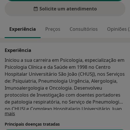
Solicite um atendimento
Experiência
Preços
Consultórios
Opiniões (
Experiência
Iniciou a sua carreira em Psicologia, especialização em
Psicologia Clínica e da Saúde em 1998 no Centro
Hospitalar Universitário São João (CHUSJ), nos Serviços
de: Psiquiatria, Pneumologia Urgência, Alergologia,
Imunoalergologia e Oncologia. Desenvolveu
protocolos de Investigação com doentes portadores
de patologia respiratória, no Serviço de Pneumologia
no CHUSJ e Complexo Hospitalario Universitário, Juan
Sobre mim
mais
Canalejo (Corunha - Espanha). Frequentou o Curso de
Mestrado em Psicologia da Saúde na Universidade do
Principais doenças tratadas
Minho (2004-06). Exerce atualmente a sua prática