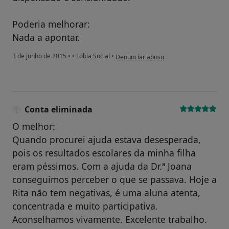
Poderia melhorar:
Nada a apontar.
na opinião do utilizador paciente anôni
3 de junho de 2015
•
•
Fobia Social
•
Denunciar abuso
Conta eliminada
O melhor:
Quando procurei ajuda estava desesperada,
pois os resultados escolares da minha filha
eram péssimos. Com a ajuda da Dr.ª Joana
conseguimos perceber o que se passava. Hoje a
Rita não tem negativas, é uma aluna atenta,
concentrada e muito participativa.
Aconselhamos vivamente. Excelente trabalho.