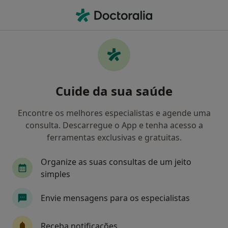
Men
Transtorno Obsessivo-Compulsivo • Gondomar, Porto
Filters
• 1
Mapa
Transtorno Obsessivo-Compulsivo,
Cuide da sua saúde
Gondomar
Como classificamos os resultados
Encontre os melhores especialistas e agende uma
consulta. Descarregue o App e tenha acesso a
ferramentas exclusivas e gratuitas.
Qual é a especialização que procura?
Organize as suas consultas de um jeito
Psicólogo
Psiquiatra
Ginecologista
M
simples
Envie mensagens para os especialistas
Receba notificações