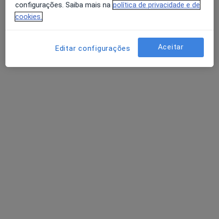
configurações. Saiba mais na
política de privacidade e de
cookies.
Dra. Liliana Cruz
Aceitar
Editar configurações
Psicólogo
18 opiniões
Morada 1
Morada 2
Av. da República 1994, Vila Nova de Gaia
•
Mapa
Consultório de Psicologia Presencial - Online - Vila Nova de Gaia e Porto
Consulta online de Psicologia
50 €
Esse especialista não oferece agendamento online para esse endereço.
Solicite um atendimento