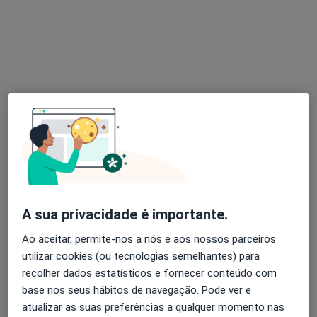
Dra. Maria Rola
Psicólogo
49 opiniões
CEP - Centro Escritórios do Porto - Rua de Santos Pousada 441, Porto
•
Mapa
Maria Rola
Consulta psicológica para adultos
55 €
Esse especialista não oferece agendamento online para esse endereço.
A sua privacidade é importante.
Solicite um atendimento
Ao aceitar, permite-nos a nós e aos nossos parceiros
utilizar cookies (ou tecnologias semelhantes) para
recolher dados estatísticos e fornecer conteúdo com
base nos seus hábitos de navegação. Pode ver e
atualizar as suas preferências a qualquer momento nas