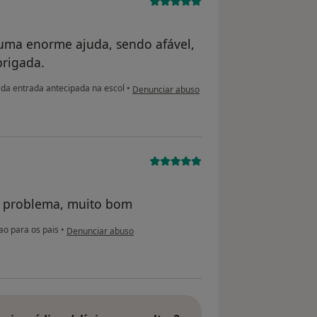
uma enorme ajuda, sendo afável,
brigada.
na opinião do utilizador anônimo
da entrada antecipada na escol
•
Denunciar abuso
o problema, muito bom
na opinião do utilizador usuário
ao para os pais
•
Denunciar abuso