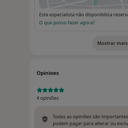
ab
Disponibilidade
Este especialista não disponibiliza rese
O que posso fazer agora?
Mostrar mais
so
Opinioes
4 opiniões
Todas as opiniões são importantes,
podem pagar para alterar ou exclu