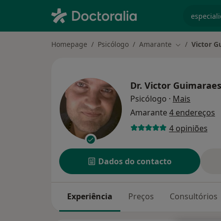
especiali
Homepage
Psicólogo
Amarante
Victor 
Mudar de cid
Dr.
Victor Guimarae
sobre as
Psicólogo
·
Mais
Amarante
4 endereços
4 opiniões
Dados do contacto
Experiência
Preços
Consultórios