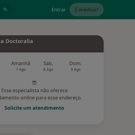
Entrar
É médico?
a Doctoralia
Amanhã
Sáb,
Dom,
Segunda-feira
Ter,
7 Ago
8 Ago
9 Ago
10 Ago
11 Ag
Esse especialista não oferece
amento online para esse endereço.
Solicite um atendimento