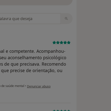
m opiniões
onal e competente. Acompanhou-
 seu aconselhamento psicológico
ões de que precisava. Recomendo
 que precise de orientação, ou
na opinião do utilizador Conta eliminada
 de saúde mental
•
Denunciar abuso