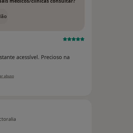
uais médicos/clínicas consultar?
Não
stante acessível. Precioso na
ão do utilizador Conta eliminada
ar abuso
toralia