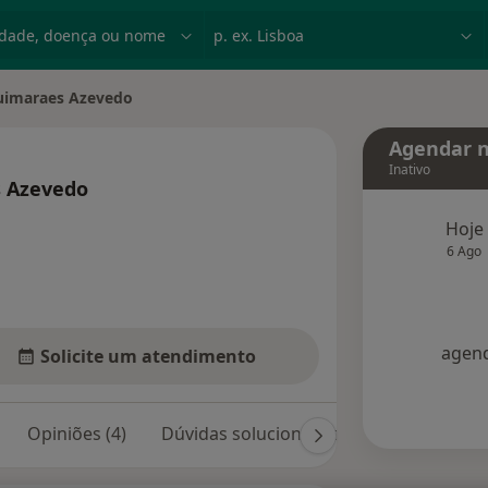
dade, doença ou nome
p. ex. Lisboa
Guimaraes Azevedo
ade
Agendar n
Inativo
s Azevedo
 especializações
Hoje
6 Ago
agend
Solicite um atendimento
Opiniões (4)
Dúvidas solucionadas (2)