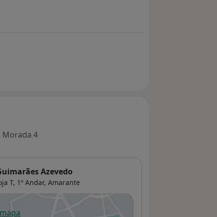
Morada 4
r Guimarães Azevedo
ja T, 1º Andar,
Amarante
 mapa