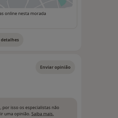
re num novo separador
rvas online nesta morada
 detalhes
bre o endereço
Enviar opinião
 por isso os especialistas não
Saber mais sobre pareceres
ir uma opinião.
Saiba mais.