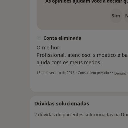
As opiniões ajudam você a decidir q
Sim
Conta eliminada
O melhor:
Profissional, atencioso, simpático e ba
ajuda com os meus medos.
na opini
15 de fevereiro de 2016
•
Consultório privado
•
•
Denunci
Dúvidas solucionadas
2 dúvidas de pacientes solucionadas na Doc