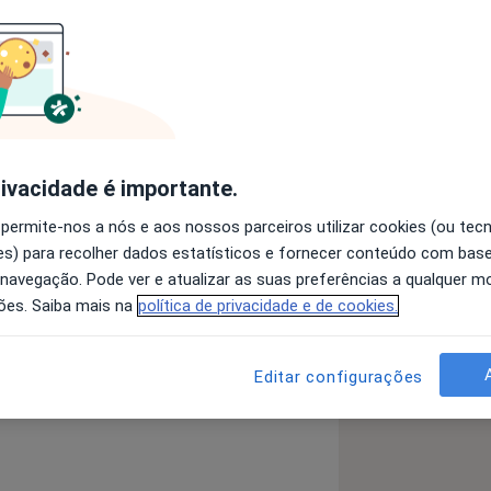
xperiencia em intervenção psicológica
 clinico. 22 anos dos quais de
sicologia e orientação, Técnico
 com competências especializadas na
iais e perturbações do. Experiencia na
rivacidade é importante.
urbações depressivas, ansiosas terapia
 permite-nos a nós e aos nossos parceiros utilizar cookies (ou tec
s) para recolher dados estatísticos e fornecer conteúdo com bas
 navegação. Pode ver e atualizar as suas preferências a qualquer 
ratividade
ões. Saiba mais na
política de privacidade e de cookies.
Ansiedade Da Separação
Dislexia
re_diseases
Editar configurações