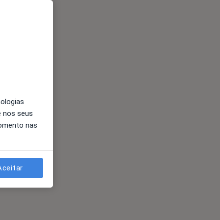
nologias
e nos seus
momento nas
Aceitar