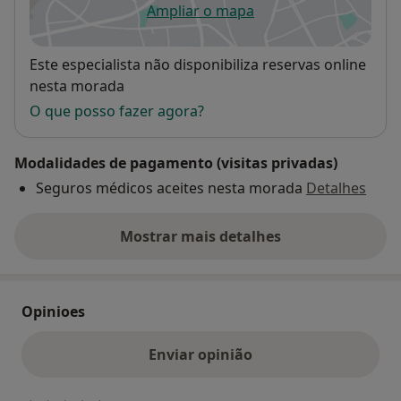
Ampliar o mapa
abre num novo separador
Disponibilidade
Este especialista não disponibiliza reservas online
nesta morada
O que posso fazer agora?
Modalidades de pagamento (visitas privadas)
Seguros médicos aceites nesta morada
Detalhes
Mostrar mais detalhes
sobre o endereço
Opinioes
Enviar opinião