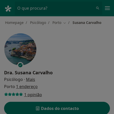
Men
O que procura?
Homepage
Psicólogo
Porto
Susana Carvalho
Mudar de cidade
Dra.
Susana Carvalho
sobre as especializações
Psicólogo
·
Mais
Porto
1 endereço
1 opinião
Dados do contacto