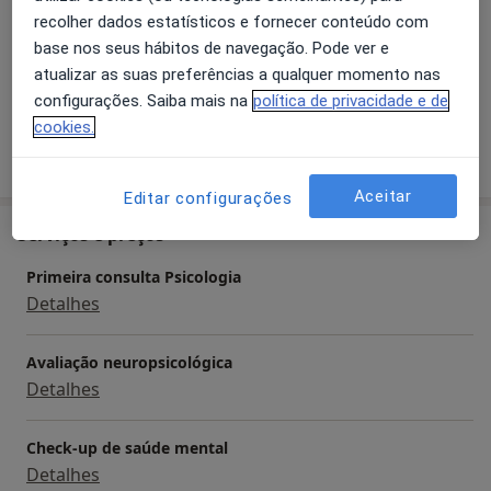
recolher dados estatísticos e fornecer conteúdo com
Pacientes que trato
base nos seus hábitos de navegação. Pode ver e
Adultos
atualizar as suas preferências a qualquer momento nas
Crianças
configurações. Saiba mais na
política de privacidade e de
cookies.
Mostrar mais detalhes
sobre a experiência
Aceitar
Editar configurações
Serviços e preços
Primeira consulta Psicologia
Detalhes
Avaliação neuropsicológica
Detalhes
Check-up de saúde mental
Detalhes