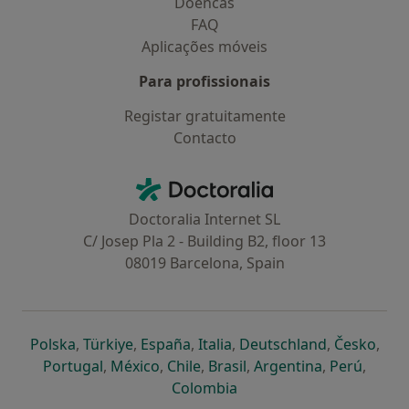
Doencas
FAQ
Aplicações móveis
Para profissionais
Registar gratuitamente
Contacto
Contacto
Doctoralia - Homepage
Doctoralia Internet SL
C/ Josep Pla 2 - Building B2, floor 13
08019 Barcelona, Spain
abre num novo separador
abre num novo separador
abre num novo separador
abre num novo separado
abre num n
abre
Polska
,
Türkiye
,
España
,
Italia
,
Deutschland
,
Česko
,
abre num novo separador
abre num novo separador
abre num novo separador
abre num novo separa
abre num no
abre n
Portugal
,
México
,
Chile
,
Brasil
,
Argentina
,
Perú
,
abre num novo separad
Colombia