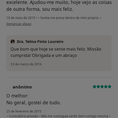
excelente. Ajudou-me muito, hoje vejo as coisas
de outra forma, sou mais feliz.
19 de maio de 2015
•
•
Sentia-me presa dentro de mim própria.
•
na opinião do utilizador paciente
Denunciar abuso
Dra. Telma Pinto Loureiro
Que bom que hoje se sente mais feliz. Missão
cumprida! Obrigada e um abraço
23 de março de 2016
anônimo
A
O melhor:
No geral, gostei de tudo.
25 de fevereiro de 2015
•
Consultório privado
•
Não me conseguia sentir bem comigo mesma
•