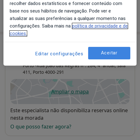
recolher dados estatísticos e fornecer conteúdo com
base nos seus hábitos de navegação. Pode ver e
atualizar as suas preferências a qualquer momento nas
Como mostramos os preços?
configurações. Saiba mais na
política de privacidade e de
cookies.
Consultório
Aceitar
Editar configurações
Consultório privado
Porto -Rua João das Regras nº. 284, 4º andar, sala
411,
Porto
4000-291
Ampliar o mapa
abre num novo separador
Disponibilidade
Este especialista não disponibiliza reservas online
nesta morada
O que posso fazer agora?