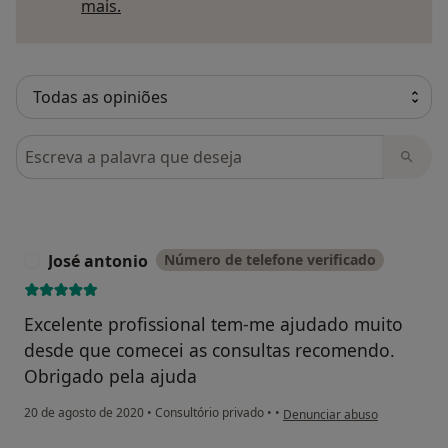
Saber mais sobre pareceres
mais.
Pesquisar em opiniões
José antonio
Número de telefone verificado
J
Excelente profissional tem-me ajudado muito
desde que comecei as consultas recomendo.
Obrigado pela ajuda
na opinião do utilizador José 
20 de agosto de 2020
•
Consultório privado
•
•
Denunciar abuso