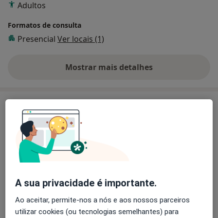
Adultos
Formatos de consulta
Presencial
Ver locais (1)
Mostrar mais detalhes
sobre a experiência
Serviços e preços
Primeira consulta Psicologia
65 €
Detalhes
Psicoterapia
60 €
Detalhes
A sua privacidade é importante.
Terapia de Casal
Ao aceitar, permite-nos a nós e aos nossos parceiros
80 €
Detalhes
utilizar cookies (ou tecnologias semelhantes) para