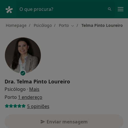
Men
O que procura?
Homepage
Psicólogo
Porto
Telma Pinto Loureiro
Mudar de cidade
Dra.
Telma Pinto Loureiro
sobre as especializações
Psicólogo
·
Mais
Porto
1 endereço
5 opiniões
Enviar mensagem