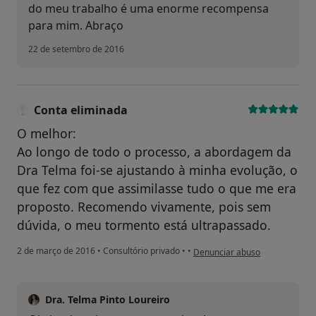
do meu trabalho é uma enorme recompensa
para mim. Abraço
22 de setembro de 2016
Conta eliminada
O melhor:
Ao longo de todo o processo, a abordagem da
Dra Telma foi-se ajustando à minha evolução, o
que fez com que assimilasse tudo o que me era
proposto. Recomendo vivamente, pois sem
dúvida, o meu tormento está ultrapassado.
na opinião do utilizador Conta 
2 de março de 2016
•
Consultório privado
•
•
Denunciar abuso
Dra. Telma Pinto Loureiro