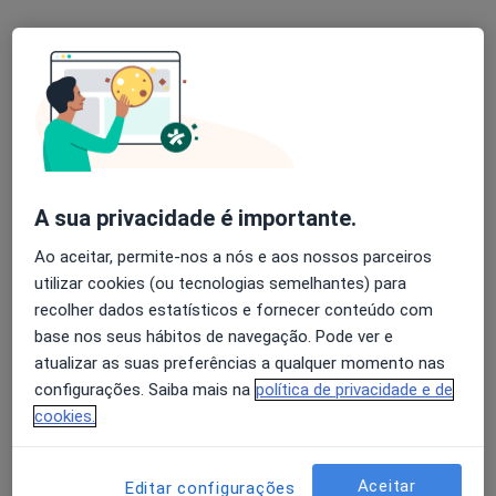
Luís Lameira
Psicólogo
Campo 24 de Agosto 24, Porto
•
Mapa
Luís Lameira
Esse especialista não oferece agendamento online para esse endereço.
A sua privacidade é importante.
Solicite um atendimento
Ao aceitar, permite-nos a nós e aos nossos parceiros
utilizar cookies (ou tecnologias semelhantes) para
recolher dados estatísticos e fornecer conteúdo com
base nos seus hábitos de navegação. Pode ver e
atualizar as suas preferências a qualquer momento nas
configurações. Saiba mais na
política de privacidade e de
cookies.
Aceitar
Editar configurações