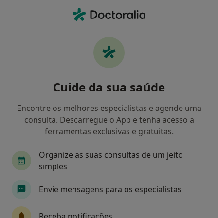
Men
Anorexia Nervosa • Gondomar, Porto
Filters
• 1
Mapa
Anorexia Nervosa, Gondomar
Cuide da sua saúde
Como classificamos os resultados
Encontre os melhores especialistas e agende uma
consulta. Descarregue o App e tenha acesso a
Qual é a especialização que procura?
ferramentas exclusivas e gratuitas.
Psicólogo
Psiquiatra
Terapeuta da fala
Organize as suas consultas de um jeito
simples
Envie mensagens para os especialistas
Receba notificações