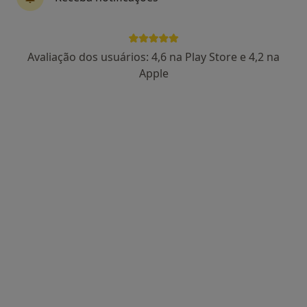
Dr. Hélio Borges
Avaliação dos usuários: 4,6 na Play Store e 4,2 na
Psicólogo
Apple
26 opiniões
Pc D. Filipa Lencastre 22, 2º andar - sala 28, Porto
•
Mapa
Psicologia Directa
Primeira consulta Psicologia
55 €
Esse especialista não oferece agendamento online para esse endereço.
Solicite um atendimento