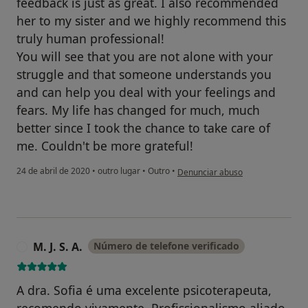
feedback is just as great. I also recommended
her to my sister and we highly recommend this
truly human professional!
You will see that you are not alone with your
struggle and that someone understands you
and can help you deal with your feelings and
fears. My life has changed for much, much
better since I took the chance to take care of
me. Couldn't be more grateful!
na opinião do utilizador Anna Cra
24 de abril de 2020
•
outro lugar
•
Outro
•
Denunciar abuso
M. J. S. A.
Número de telefone verificado
M
A dra. Sofia é uma excelente psicoterapeuta,
recomendo vivamente. Profissionalismo aliado