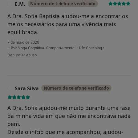
E.M.
Número de telefone verificado
E
A Dra. Sofia Baptista ajudou-me a encontrar os
meios necessários para uma vivência mais
equilibrada.
7 de maio de 2020
•
Psicóloga Cognitiva -Comportamental
•
Life Coaching
•
na opinião do utilizador E.M.
Denunciar abuso
Sara Silva
Número de telefone verificado
S
A Dra. Sofia ajudou-me muito durante uma fase
da minha vida em que não me encontrava nada
bem.
Desde o início que me acompanhou, ajudou-