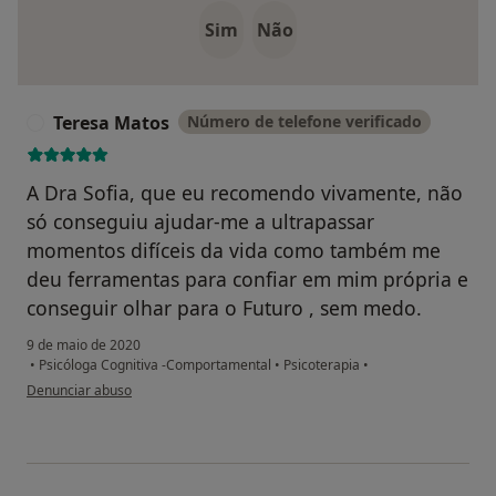
Sim
Não
Teresa Matos
Número de telefone verificado
T
A Dra Sofia, que eu recomendo vivamente, não
só conseguiu ajudar-me a ultrapassar
momentos difíceis da vida como também me
deu ferramentas para confiar em mim própria e
conseguir olhar para o Futuro , sem medo.
9 de maio de 2020
•
Psicóloga Cognitiva -Comportamental
•
Psicoterapia
•
na opinião do utilizador Teresa Matos
Denunciar abuso