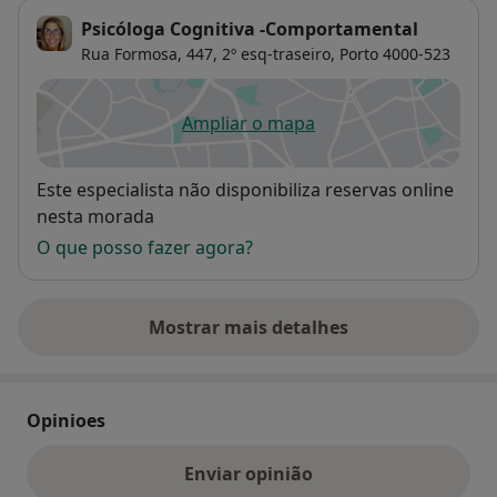
na Rádio Clube de Penafiel;
Psicóloga Cognitiva -Comportamental
Formadora – “ Organizações felizes com a psicologia
Rua Formosa, 447, 2º esq-traseiro,
Porto
4000-523
positiva”; Parentalidade positiva; Competências
parentais; Alimentação e distúrbios de
Ampliar o mapa
comportamento; “ Inteligência emocional”;
abre num novo separador
Disponibilidade
Este especialista não disponibiliza reservas online
nesta morada
O que posso fazer agora?
Mostrar mais detalhes
sobre o endereço
Opinioes
Enviar opinião