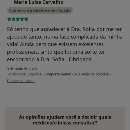
Maria Luisa Carvalho
M
Número de telefone verificado
Só tenho que agradecer à Dra. Sofia por me ter
ajudado tanto, numa fase complicada da minha
vida! Ainda bem que existem excelentes
profissionais, sinto que foi uma sorte ter
encontrado a Dra. Sofia . Obrigada.
9 de maio de 2020
•
Psicóloga Cognitiva -Comportamental
•
Avaliação Psicológica
•
na opinião do utilizador Maria Luisa Carvalho
Denunciar abuso
As opiniões ajudam você a decidir quais
médicos/clínicas consultar?