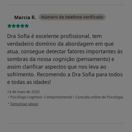
Marcia R.
Número de telefone verificado
M
Dra Sofia é excelente profissional, tem
verdadeiro domínio da abordagem em que
atua, consegue detectar fatores importantes às
sombras da nossa cognição (pensamento) e
assim clarificar aspectos que nos leva ao
sofrimento. Recomendo a Dra Sofia para todos
e todas as idades!
14 de maio de 2020
•
Psicóloga Cognitiva -Comportamental
•
Consulta online de Psicologia
na opinião do utilizador Marcia R.
•
Denunciar abuso