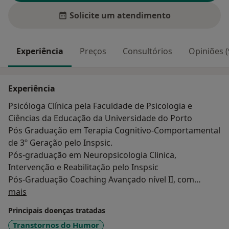
Solicite um atendimento
Experiência
Preços
Consultórios
Opiniões (
Experiência
Psicóloga Clínica pela Faculdade de Psicologia e
Ciências da Educação da Universidade do Porto
Pós Graduação em Terapia Cognitivo-Comportamental
de 3º Geração pelo Inspsic.
Pós-graduação em Neuropsicologia Clinica,
Intervenção e Reabilitação pelo Inspsic
Pós-Graduação Coaching Avançado nível II, com
Sobre mim
Certificação Internacional pelo Porta do Ser
mais
Formação em Psicologia Positiva pela Faculdade de
Principais doenças tratadas
Psicologia da Universidade de Lisboa
Transtornos do Humor
Curso Pós-Graduado de Hipnose Clínica Experimental