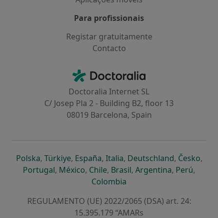
Para profissionais
Registar gratuitamente
Contacto
Contacto
Doctoralia - Homepage
Doctoralia Internet SL
C/ Josep Pla 2 - Building B2, floor 13
08019 Barcelona, Spain
abre num novo separador
abre num novo separador
abre num novo separador
abre num novo separado
abre num n
abre
Polska
,
Türkiye
,
España
,
Italia
,
Deutschland
,
Česko
,
abre num novo separador
abre num novo separador
abre num novo separador
abre num novo separa
abre num no
abre n
Portugal
,
México
,
Chile
,
Brasil
,
Argentina
,
Perú
,
abre num novo separad
Colombia
REGULAMENTO (UE) 2022/2065 (DSA) art. 24:
15.395.179 “AMARs