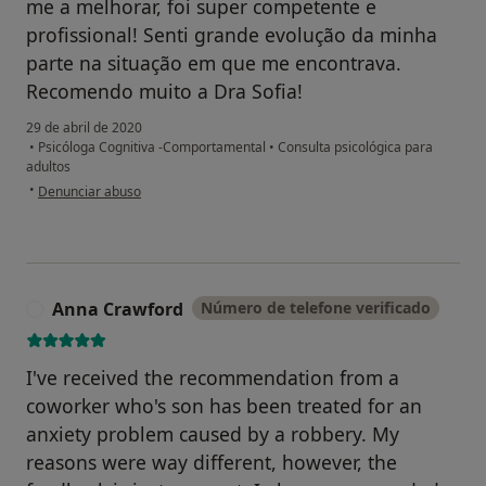
me a melhorar, foi super competente e
profissional! Senti grande evolução da minha
parte na situação em que me encontrava.
Recomendo muito a Dra Sofia!
29 de abril de 2020
•
Psicóloga Cognitiva -Comportamental
•
Consulta psicológica para
adultos
na opinião do utilizador Sara Silva
•
Denunciar abuso
Anna Crawford
Número de telefone verificado
A
I've received the recommendation from a
coworker who's son has been treated for an
anxiety problem caused by a robbery. My
reasons were way different, however, the