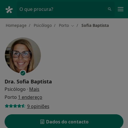
Men
O que procura?
Homepage
Psicólogo
Porto
Sofia Baptista
Mudar de cidade
Dra.
Sofia Baptista
sobre as especializações
Psicólogo
·
Mais
Porto
1 endereço
9 opiniões
Dados do contacto