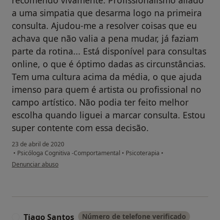
a uma simpatia que desarma logo na primeira
consulta. Ajudou-me a resolver coisas que eu
achava que não valia a pena mudar, já faziam
parte da rotina... Está disponível para consultas
online, o que é óptimo dadas as circunstâncias.
Tem uma cultura acima da média, o que ajuda
imenso para quem é artista ou profissional no
campo artístico. Não podia ter feito melhor
escolha quando liguei a marcar consulta. Estou
super contente com essa decisão.
23 de abril de 2020
•
Psicóloga Cognitiva -Comportamental
•
Psicoterapia
•
na opinião do utilizador M. J. S. A.
Denunciar abuso
Tiago Santos
Número de telefone verificado
T