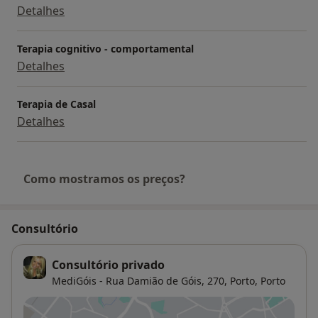
Pós-graduação em Neuropsicologia de Intervenção
Detalhes
Curso de Formação Pedagógica Inicial de Formadores
| Formadora certificada com CAP
Terapia cognitivo - comportamental
Detalhes
Terapia de Casal
Detalhes
Como mostramos os preços?
Consultório
Consultório privado
MediGóis - Rua Damião de Góis, 270, Porto,
Porto