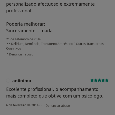
personalizado afectuoso e extremamente
profissional .
Poderia melhorar:
Sinceramente ... nada
21 de setembro de 2016
•
•
Delirium, Demência, Transtorno Amnéstico E Outros Transtornos
Cognitivos
na opinião do utilizador Conta eliminada
•
Denunciar abuso
anônimo
A
Excelente profissional, o acompanhamento
mais completo que obtive com um psicólogo.
na opinião do utilizador anônimo
6 de fevereiro de 2014
•
•
•
Denunciar abuso