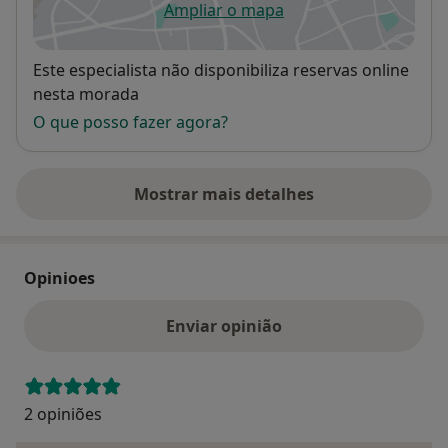
Ampliar o mapa
abre num novo separador
Disponibilidade
Este especialista não disponibiliza reservas online
nesta morada
O que posso fazer agora?
Mostrar mais detalhes
sobre o endereço
Opinioes
Enviar opinião
2 opiniões