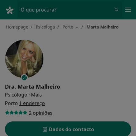
Men
O que procura?
Homepage
Psicólogo
Porto
Marta Malheiro
Mudar de cidade
Dra.
Marta Malheiro
sobre as especializações
Psicólogo
·
Mais
Porto
1 endereço
2 opiniões
Dados do contacto