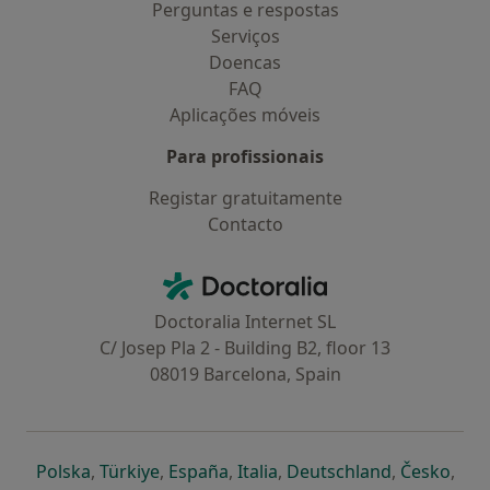
Perguntas e respostas
Serviços
Doencas
FAQ
Aplicações móveis
Para profissionais
Registar gratuitamente
Contacto
Contacto
Doctoralia - Homepage
Doctoralia Internet SL
C/ Josep Pla 2 - Building B2, floor 13
08019 Barcelona, Spain
abre num novo separador
abre num novo separador
abre num novo separador
abre num novo separado
abre num n
abre
Polska
,
Türkiye
,
España
,
Italia
,
Deutschland
,
Česko
,