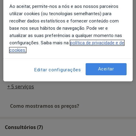
Detalhes
Ao aceitar, permite-nos a nós e aos nossos parceiros
utilizar cookies (ou tecnologias semelhantes) para
Avaliação Psicológica
recolher dados estatísticos e fornecer conteúdo com
Detalhes
base nos seus hábitos de navegação. Pode ver e
atualizar as suas preferências a qualquer momento nas
Consulta online de Psicologia
configurações. Saiba mais na
política de privacidade e de
Detalhes
cookies.
Consulta psicológica da criança
Aceitar
Editar configurações
Detalhes
+ 5 serviços
Como mostramos os preços?
Consultórios (7)