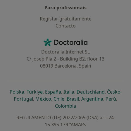
Para profissionais
Registar gratuitamente
Contacto
Contacto
Doctoralia - Homepage
Doctoralia Internet SL
C/ Josep Pla 2 - Building B2, floor 13
08019 Barcelona, Spain
abre num novo separador
abre num novo separador
abre num novo separador
abre num novo separado
abre num n
abre
Polska
,
Türkiye
,
España
,
Italia
,
Deutschland
,
Česko
,
abre num novo separador
abre num novo separador
abre num novo separador
abre num novo separa
abre num no
abre n
Portugal
,
México
,
Chile
,
Brasil
,
Argentina
,
Perú
,
abre num novo separad
Colombia
REGULAMENTO (UE) 2022/2065 (DSA) art. 24:
15.395.179 “AMARs