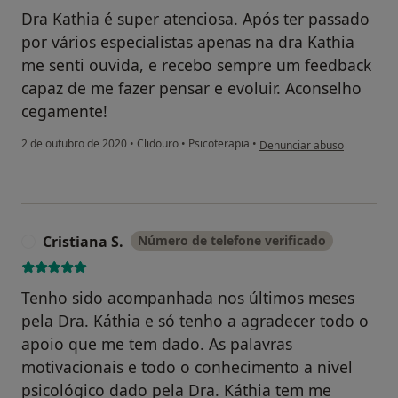
Dra Kathia é super atenciosa. Após ter passado
por vários especialistas apenas na dra Kathia
me senti ouvida, e recebo sempre um feedback
capaz de me fazer pensar e evoluir. Aconselho
cegamente!
na opinião do utilizador TL
2 de outubro de 2020
•
Clidouro
•
Psicoterapia
•
Denunciar abuso
Cristiana S.
Número de telefone verificado
C
Tenho sido acompanhada nos últimos meses
pela Dra. Káthia e só tenho a agradecer todo o
apoio que me tem dado. As palavras
motivacionais e todo o conhecimento a nivel
psicológico dado pela Dra. Káthia tem me