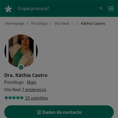
Men
O que procura?
Homepage
Psicólogo
Vila Real
Káthia Castro
Mudar de cidade
Dra.
Káthia Castro
sobre as especializações
Psicólogo
·
Mais
Vila Real
7 endereços
33 opiniões
Dados do contacto