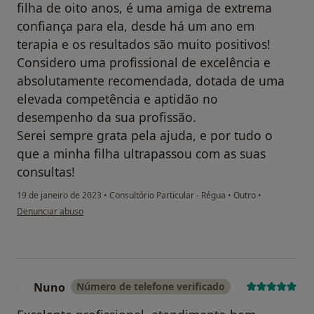
filha de oito anos, é uma amiga de extrema
confiança para ela, desde há um ano em
terapia e os resultados são muito positivos!
Considero uma profissional de excelência e
absolutamente recomendada, dotada de uma
elevada competência e aptidão no
desempenho da sua profissão.
Serei sempre grata pela ajuda, e por tudo o
que a minha filha ultrapassou com as suas
consultas!
19 de janeiro de 2023
•
Consultório Particular - Régua
•
Outro
•
na opinião do utilizador Cláudia Teixeira
Denunciar abuso
Nuno
Número de telefone verificado
N