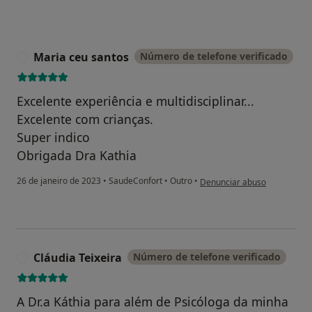
Maria ceu santos
Número de telefone verificado
M
Excelente experiência e multidisciplinar...
Excelente com crianças.
Super indico
Obrigada Dra Kathia
na opinião do utilizador Mari
26 de janeiro de 2023
•
SaudeConfort
•
Outro
•
Denunciar abuso
Cláudia Teixeira
Número de telefone verificado
C
A Dr.a Káthia para além de Psicóloga da minha