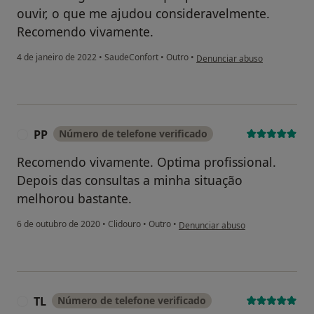
ouvir, o que me ajudou consideravelmente.
Recomendo vivamente.
na opinião do utilizador Conta
4 de janeiro de 2022
•
SaudeConfort
•
Outro
•
Denunciar abuso
PP
Número de telefone verificado
P
Recomendo vivamente. Optima profissional.
Depois das consultas a minha situação
melhorou bastante.
na opinião do utilizador PP
6 de outubro de 2020
•
Clidouro
•
Outro
•
Denunciar abuso
TL
Número de telefone verificado
T