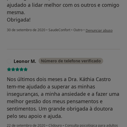
ajudado a lidar melhor com os outros e comigo
mesma.
Obrigada!
na opinião do utilizador Cr
30 de setembro de 2020
•
SaudeConfort
•
Outro
•
Denunciar abuso
Leonor M.
Número de telefone verificado
L
Nos últimos dois meses a Dra. Káthia Castro
tem-me ajudado a superar as minhas
inseguranças, a minha ansiedade e a fazer uma
melhor gestão dos meus pensamentos e
sentimentos. Um grande obrigada à doutora
pelo seu apoio e ajuda.
22 de setembro de 2020
•
Clidouro
•
Consulta psicológica para adultos