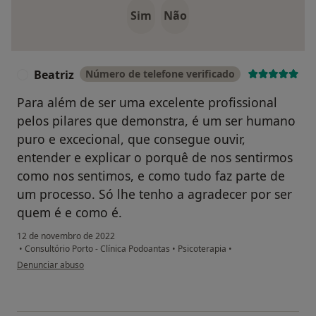
Sim
Não
Beatriz
Número de telefone verificado
B
Para além de ser uma excelente profissional
pelos pilares que demonstra, é um ser humano
puro e excecional, que consegue ouvir,
entender e explicar o porquê de nos sentirmos
como nos sentimos, e como tudo faz parte de
um processo. Só lhe tenho a agradecer por ser
quem é e como é.
12 de novembro de 2022
•
Consultório Porto - Clínica Podoantas
•
Psicoterapia
•
na opinião do utilizador Beatriz
Denunciar abuso