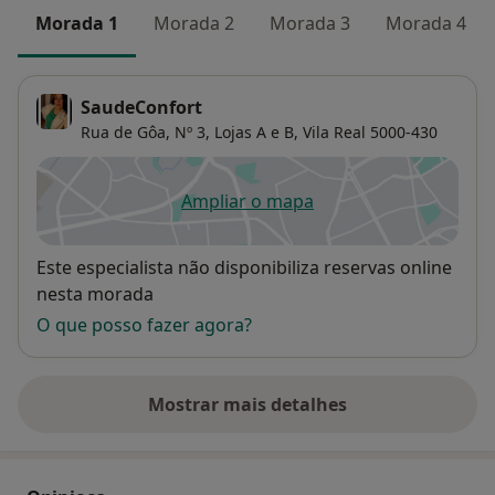
Morada 1
Morada 2
Morada 3
Morada 4
SaudeConfort
Rua de Gôa, Nº 3, Lojas A e B,
Vila Real
5000-430
Ampliar o mapa
abre num novo separador
Disponibilidade
Este especialista não disponibiliza reservas online
nesta morada
O que posso fazer agora?
Mostrar mais detalhes
sobre o endereço