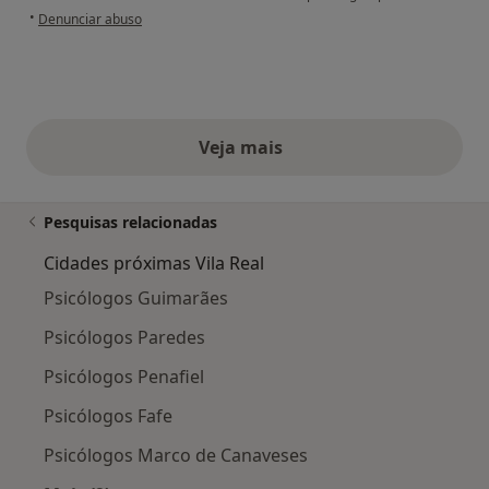
na opinião do utilizador Leonor M.
•
Denunciar abuso
Veja mais
opiniões acima
Pesquisas relacionadas
Cidades próximas Vila Real
Psicólogos Guimarães
Psicólogos Paredes
Psicólogos Penafiel
Psicólogos Fafe
Psicólogos Marco de Canaveses