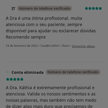
IT
Número de telefone verificado
I
A Dra é uma ótima profissional, muita
atenciosa com o seu paciente, sempre
disponível para ajudar ou esclarecer dúvidas.
Recomendo sempre
na opinião do utilizador IT
24 de fevereiro de 2022
•
SaudeConfort
•
Outro
•
Denunciar abuso
Conta eliminada
Número de telefone verificado
A Dra. Káthia é extremamente profissional e
atenciosa. Valida os nossos sentimentos e as
nossas palavras, mas também não tem medo
de dizer algo mais duro que precisemos de