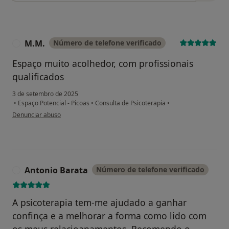
M.M.
Número de telefone verificado
M
Espaço muito acolhedor, com profissionais
qualificados
3 de setembro de 2025
•
Espaço Potencial - Picoas
•
Consulta de Psicoterapia
•
na opinião do utilizador M.M.
Denunciar abuso
Antonio Barata
Número de telefone verificado
A
A psicoterapia tem-me ajudado a ganhar
confinça e a melhorar a forma como lido com