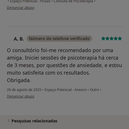
•
Espaço Potencial - Picoas
•
Consulta de Psicoterapia
•
na opinião do utilizador Elisabete Neves
Denunciar abuso
A. B.
Número de telefone verificado
A
O consultório foi-me recomendado por uma
amiga. Iniciei sessões de psicoterapia há cerca
de 3 meses, por questões de ansiedade, e estou
muito satisfeita com os resultados.
Obrigada.
26 de agosto de 2025
•
Espaço Potencial - Areeiro
•
Outro
•
na opinião do utilizador A. B.
Denunciar abuso
Pesquisas relacionadas