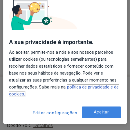
- Supervisão/Intervisão Clínica
Sobre mim
mais
- Salas para Psicólogos e Psicoterapeutas
- Grupos de Leitura | Páginas Tantas - Ler Psicanálise
Principais doenças tratadas
Transtornos Da Ansiedade
Transtornos De Estresse
Anorexia Nervosa
A sua privacidade é importante.
a11y_
Ansiedade Da Separação
Ataque de pânico
+27
Ao aceitar, permite-nos a nós e aos nossos parceiros
utilizar cookies (ou tecnologias semelhantes) para
Mostrar mais detalhes
sobre a experiência
recolher dados estatísticos e fornecer conteúdo com
base nos seus hábitos de navegação. Pode ver e
atualizar as suas preferências a qualquer momento nas
Serviços e preços
configurações. Saiba mais na
política de privacidade e de
cookies.
Consulta de Psicoterapia
65 €
Detalhes
Aceitar
Editar configurações
Orientação de Pais
Desde 70 €
Detalhes