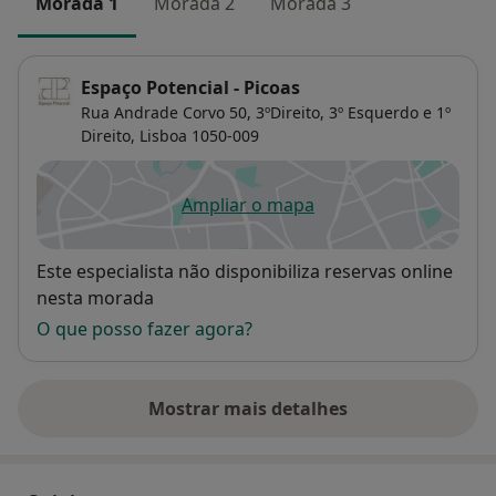
Morada 1
Morada 2
Morada 3
Espaço Potencial - Picoas
Rua Andrade Corvo 50, 3ºDireito, 3º Esquerdo e 1º
Direito,
Lisboa
1050-009
Ampliar o mapa
abre num novo separador
Disponibilidade
Este especialista não disponibiliza reservas online
nesta morada
O que posso fazer agora?
Mostrar mais detalhes
sobre o endereço