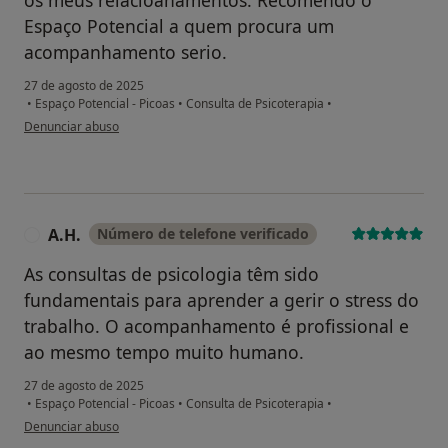
os meus relacioanamentos. Recomendo o
Espaço Potencial a quem procura um
acompanhamento serio.
27 de agosto de 2025
•
Espaço Potencial - Picoas
•
Consulta de Psicoterapia
•
na opinião do utilizador Antonio Barata
Denunciar abuso
A.H.
Número de telefone verificado
A
As consultas de psicologia têm sido
fundamentais para aprender a gerir o stress do
trabalho. O acompanhamento é profissional e
ao mesmo tempo muito humano.
27 de agosto de 2025
•
Espaço Potencial - Picoas
•
Consulta de Psicoterapia
•
na opinião do utilizador A.H.
Denunciar abuso