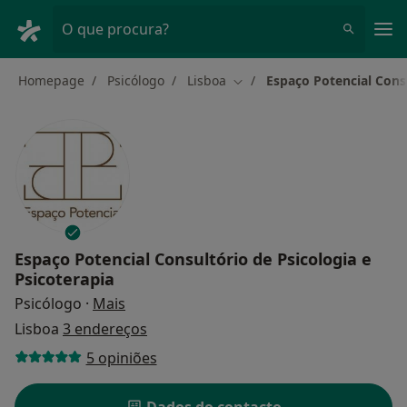
Men
O que procura?
Homepage
Psicólogo
Lisboa
Espaço Potencial Consu
Mudar de cidade
Espaço Potencial Consultório de Psicologia e
Psicoterapia
sobre as especializações
Psicólogo
·
Mais
Lisboa
3 endereços
5 opiniões