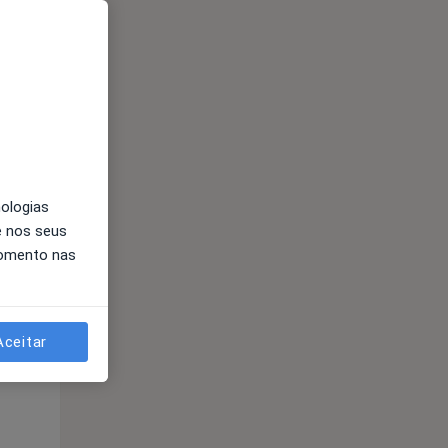
nologias
e nos seus
momento nas
Segunda-feira
Ter,
Qua
Qui,
11 Ago
12 Ago
13 Ago
Aceitar