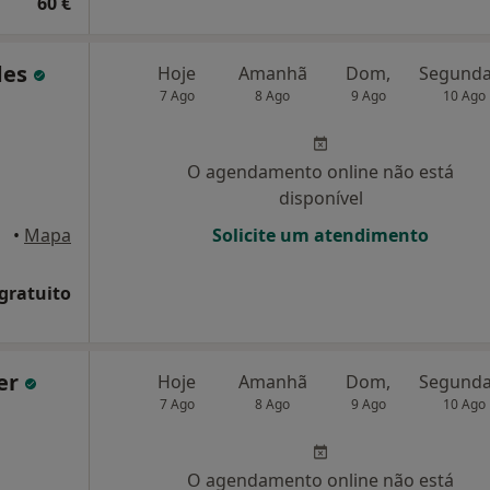
60 €
des
Hoje
Amanhã
Dom,
7 Ago
8 Ago
9 Ago
10 Ago
O agendamento online não está
disponível
e Gaia
•
Mapa
Solicite um atendimento
 gratuito
ler
Hoje
Amanhã
Dom,
7 Ago
8 Ago
9 Ago
10 Ago
O agendamento online não está