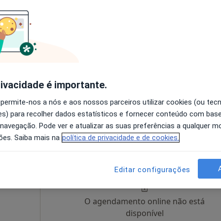
O agendamento online não está
disponível
Solicite um atendimento
rivacidade é importante.
•
Mapa
Consultório de Psicologia Presencial - Online - Vila Nova de Gaia e Porto
 permite-nos a nós e aos nossos parceiros utilizar cookies (ou tec
s) para recolher dados estatísticos e fornecer conteúdo com bas
50 €
 navegação. Pode ver e atualizar as suas preferências a qualquer 
ões. Saiba mais na
política de privacidade e de cookies.
Hoje
Amanhã
Dom,
7 Ago
8 Ago
9 Ago
10 Ago
Editar configurações
O agendamento online não está
disponível