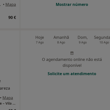
la Nova de Gaia
•
Mapa
Mostrar número
90 €
Hoje
Amanhã
Dom,
7 Ago
8 Ago
9 Ago
10 Ago
O agendamento online não está
disponível
Solicite um atendimento
e
lareza
•
Mapa
LUMA Psicologia Clínica | Consultório Online – Vila Nova de Gaia