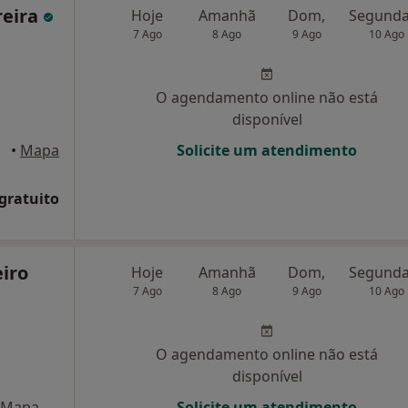
reira
Hoje
Amanhã
Dom,
7 Ago
8 Ago
9 Ago
10 Ago
O agendamento online não está
disponível
•
Mapa
Solicite um atendimento
 gratuito
eiro
Hoje
Amanhã
Dom,
7 Ago
8 Ago
9 Ago
10 Ago
O agendamento online não está
disponível
Mapa
Solicite um atendimento