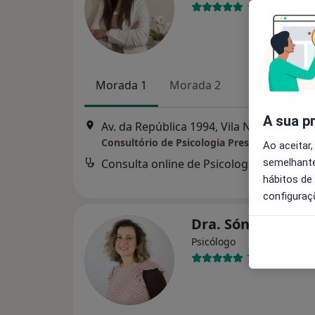
18 opiniões
Morada 1
Morada 2
A sua p
Av. da República 1994, Vila Nova de Gaia
Ao aceitar,
semelhante
Consulta online de Psicologia
hábitos de
configuraç
Dra. Sónia Cabral
Psicólogo
72 opiniões