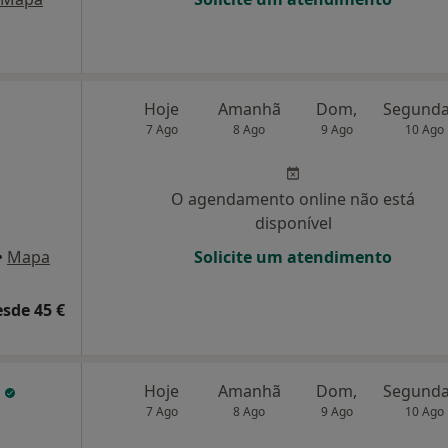
Hoje
Amanhã
Dom,
7 Ago
8 Ago
9 Ago
10 Ago
O agendamento online não está
disponível
•
Mapa
Solicite um atendimento
esde 45 €
o
Hoje
Amanhã
Dom,
7 Ago
8 Ago
9 Ago
10 Ago