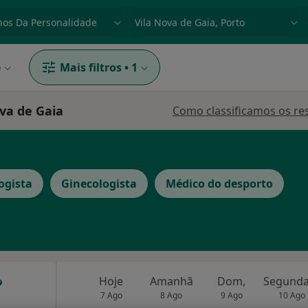
dade, doença ou nome
p. ex. Lisboa
e
Mais filtros
•
1
va de Gaia
Como classificamos os re
ogista
Ginecologista
Médico do desporto
Hoje
Amanhã
Dom,
7 Ago
8 Ago
9 Ago
10 Ago