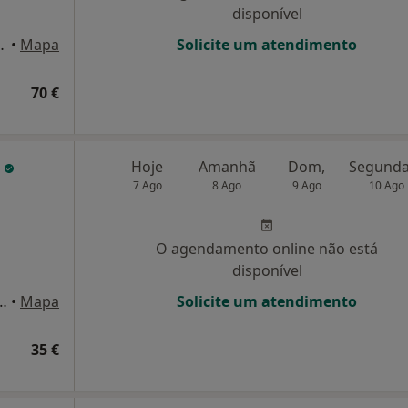
disponível
a 35, Vila Nova de Gaia
•
Mapa
Solicite um atendimento
70 €
s
Hoje
Amanhã
Dom,
7 Ago
8 Ago
9 Ago
10 Ago
O agendamento online não está
disponível
rvores, n.99, Vila Nova de Gaia
•
Mapa
Solicite um atendimento
35 €