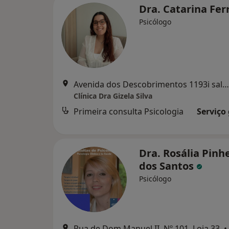
Dra. Catarina Fer
Psicólogo
Avenida dos Descobrimentos 1193i sala E6, Vila Nova de Gaia
Clínica Dra Gizela Silva
Primeira consulta Psicologia
Serviço
Dra. Rosália Pinh
dos Santos
Psicólogo
Rua de Dom Manuel II, Nº 101, Loja 33,
•