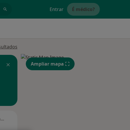
Entrar
É médico?
sultados
Ampliar mapa
Segunda-feira
Ter,
Qua
Qui,
11 Ago
12 Ago
13 Ago