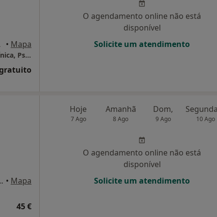
O agendamento online não está
disponível
ova de Gaia
•
Mapa
Solicite um atendimento
Artur Delgado(PsyD) Psicólogo - Hipnose Clínica, Psicoterapia & Coaching
 gratuito
Hoje
Amanhã
Dom,
7 Ago
8 Ago
9 Ago
10 Ago
O agendamento online não está
disponível
aro da Costa, Vila Nova de Gaia
•
Mapa
Solicite um atendimento
45 €