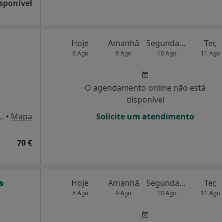
sponível
Hoje
Amanhã
Segunda-feira
Ter,
8 Ago
9 Ago
10 Ago
11 Ago
O agendamento online não está
disponível
 Portugal 63, Bloco B. Loja A. Qta de São Gonçalo, Carcavelos
•
Mapa
Solicite um atendimento
70 €
Hoje
Amanhã
Segunda-feira
Ter,
8 Ago
9 Ago
10 Ago
11 Ago