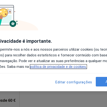
disponível
, R/C - São Pedro do Estoril, Estoril
•
Mapa
Solicite um atendimento
65 €
rivacidade é importante.
 permite-nos a nós e aos nossos parceiros utilizar cookies (ou tec
cas
Hoje
Amanhã
Segunda-feira
Ter,
s) para recolher dados estatísticos e fornecer conteúdo com bas
8 Ago
9 Ago
10 Ago
11 Ago
 navegação. Pode ver e atualizar as suas preferências a qualquer 
ões. Saiba mais na
política de privacidade e de cookies.
O agendamento online não está
disponível
Editar configurações
a
Solicite um atendimento
esde 60 €