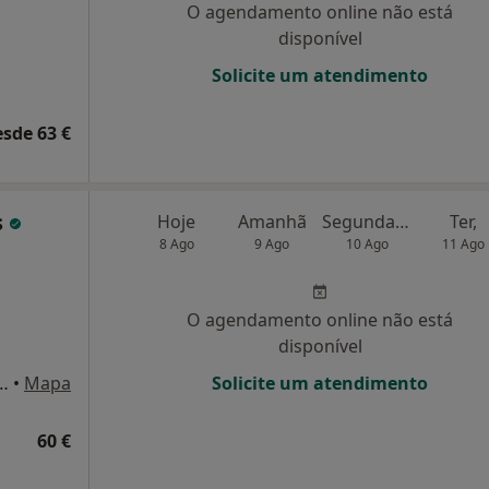
O agendamento online não está
disponível
Solicite um atendimento
esde 63 €
s
Hoje
Amanhã
Segunda-feira
Ter,
8 Ago
9 Ago
10 Ago
11 Ago
O agendamento online não está
disponível
ão Mateus 3 - piso 2 - gab. 22, Carcavelos
•
Mapa
Solicite um atendimento
60 €