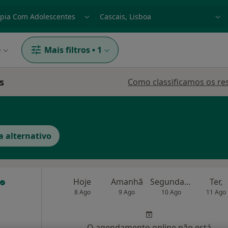
dade, doença ou nome
p. ex. Lisboa
e
Mais filtros
•
1
s
Como classificamos os re
a alternativo
Hoje
Amanhã
Segunda-feira
Ter,
8 Ago
9 Ago
10 Ago
11 Ago
O agendamento online não está