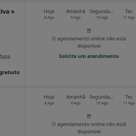
ilva
Hoje
Amanhã
Segunda-feira
Ter,
8 Ago
9 Ago
10 Ago
11 Ago
O agendamento online não está
disponível
Mapa
Solicite um atendimento
 gratuito
Hoje
Amanhã
Segunda-feira
Ter,
8 Ago
9 Ago
10 Ago
11 Ago
O agendamento online não está
disponível