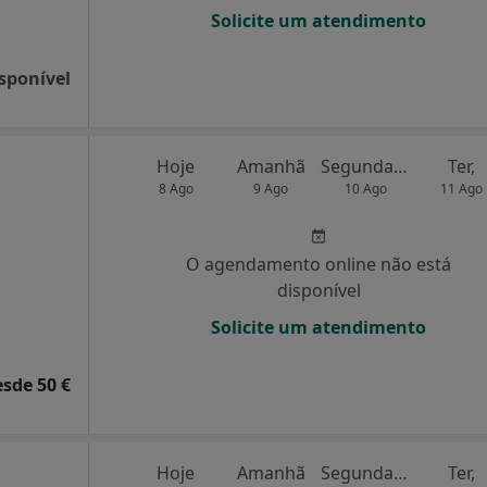
Solicite um atendimento
sponível
Hoje
Amanhã
Segunda-feira
Ter,
8 Ago
9 Ago
10 Ago
11 Ago
O agendamento online não está
disponível
Solicite um atendimento
esde 50 €
Hoje
Amanhã
Segunda-feira
Ter,