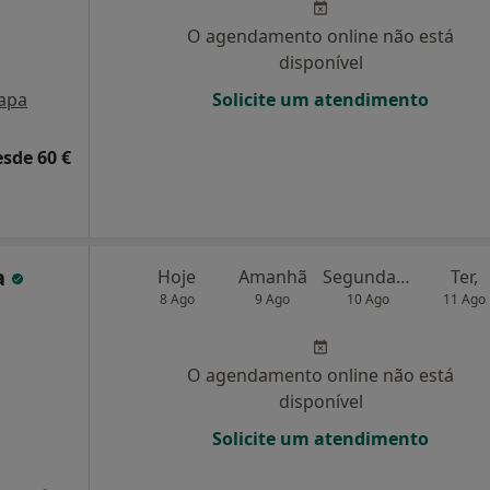
O agendamento online não está
disponível
apa
Solicite um atendimento
esde 60 €
a
Hoje
Amanhã
Segunda-feira
Ter,
8 Ago
9 Ago
10 Ago
11 Ago
O agendamento online não está
disponível
Solicite um atendimento