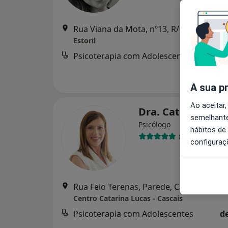
Rua Viana da Mota, nº13
Estoril
Psicoterapia com Adolescentes
A sua p
Ao aceitar,
Dra. Catarina Lu
semelhante
Psicólogo
hábitos de
86 opiniões
configuraç
Rua Feio Terenas, Parede, Cascais
•
Map
Centro Catarina Lucas - Cascais
Psicoterapia com Adolescentes
d