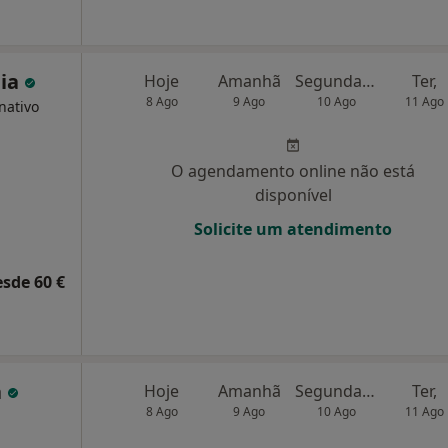
eia
Hoje
Amanhã
Segunda-feira
Ter,
8 Ago
9 Ago
10 Ago
11 Ago
nativo
O agendamento online não está
disponível
Solicite um atendimento
esde 60 €
a
Hoje
Amanhã
Segunda-feira
Ter,
8 Ago
9 Ago
10 Ago
11 Ago