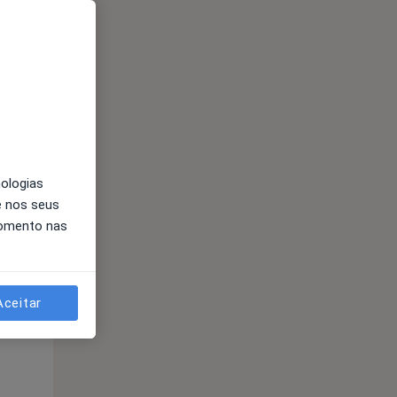
nologias
Qua
Qui,
Sex,
e nos seus
12 Ago
13 Ago
14 Ago
momento nas
Aceitar