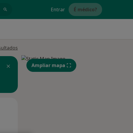
Entrar
É médico?
sultados
Ampliar mapa
Qua
Qui,
Sex,
12 Ago
13 Ago
14 Ago