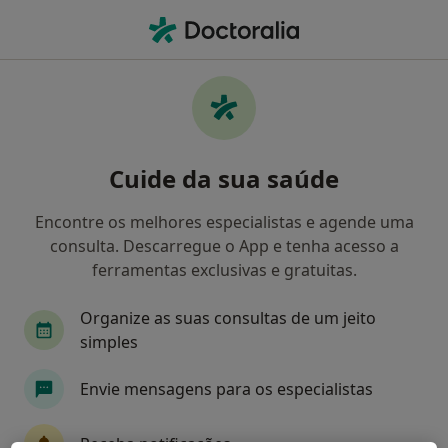
Men
O que procura?
Homepage
Serviços
Psicoterapia Para Ansiedade
Psicoterapia para ansiedade -
Cuide da sua saúde
Informação, especialistas,
perguntas frequentes
Encontre os melhores especialistas e agende uma
consulta. Descarregue o App e tenha acesso a
ferramentas exclusivas e gratuitas.
Organize as suas consultas de um jeito
Informação
simples
Envie mensagens para os especialistas
Especialistas - psicoterapia para ansiedade
Receba notificações