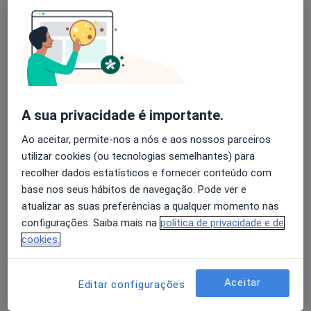
Sandra Correia
Avaliação dos usuários: 4,6 na Play Store e 4,2 na
Psicólogo, Terapeuta alternativo
Apple
Mem Martins
Agendar uma visita
A sua privacidade é importante.
Frederico Empis
Ao aceitar, permite-nos a nós e aos nossos parceiros
utilizar cookies (ou tecnologias semelhantes) para
Psicólogo
recolher dados estatísticos e fornecer conteúdo com
Lisboa
base nos seus hábitos de navegação. Pode ver e
Agendar uma visita
atualizar as suas preferências a qualquer momento nas
configurações. Saiba mais na
política de privacidade e de
Catarina I Bernardes Fonseca
cookies.
Psicólogo
Santarém
Aceitar
Editar configurações