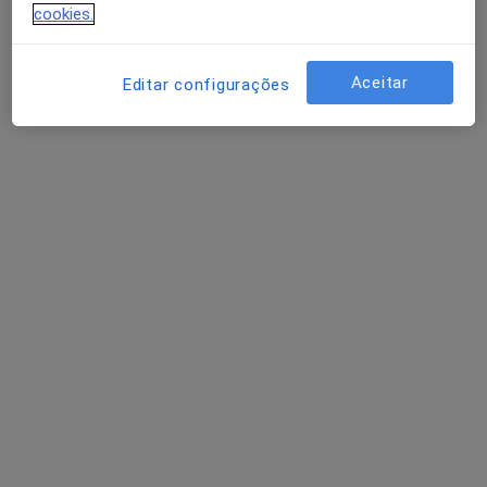
cookies.
Dr. Aurélio Silva
Urologista
Aceitar
Editar configurações
4 opiniões
R LINO ASSUNCAO 6, Paço de Arcos
•
Mapa
Clinia-Clínica Médica da linha
Esse especialista não oferece agendamento online para esse endereço.
Solicite um atendimento