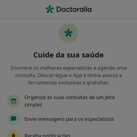
Men
Ace • Cascais, Lisboa
Filters
• 1
Mapa
Médicos recomendados de ACE em Cascais
Cuide da sua saúde
Como classificamos os resultados
Encontre os melhores especialistas e agende uma
consulta. Descarregue o App e tenha acesso a
Qual é a especialização que procura?
ferramentas exclusivas e gratuitas.
Psicólogo
Organize as suas consultas de um jeito
simples
Envie mensagens para os especialistas
Receba notificações