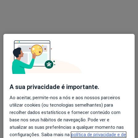
Ana Águas
Fisioterapeuta
Rua Fontes Pereira de Melo 33, Linda A Velha
•
Mapa
Ana Águas (Fisioterapeuta ao domicílio)
Consulta domiciliar Fisioterapia
desde 50 €
Esse especialista não oferece agendamento online para esse endereço.
Solicite um atendimento
A sua privacidade é importante.
Ao aceitar, permite-nos a nós e aos nossos parceiros
utilizar cookies (ou tecnologias semelhantes) para
recolher dados estatísticos e fornecer conteúdo com
base nos seus hábitos de navegação. Pode ver e
atualizar as suas preferências a qualquer momento nas
configurações. Saiba mais na
política de privacidade e de