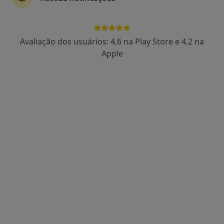
Dra. Catarina Lucas
Avaliação dos usuários: 4,6 na Play Store e 4,2 na
Psicólogo
Apple
86 opiniões
Rua Feio Terenas, Parede, Cascais
•
Mapa
Centro Catarina Lucas - Cascais
Primeira consulta Psicologia
desde 60 €
Esse especialista não oferece agendamento online para esse endereço.
Solicite um atendimento